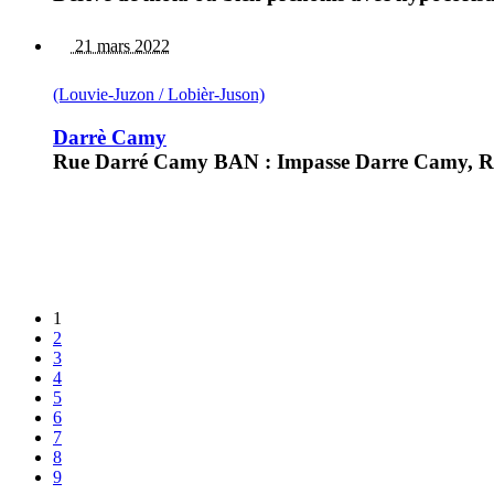
21 mars 2022
(Louvie-Juzon / Lobièr-Juson)
Darrè Camy
Rue Darré Camy BAN : Impasse Darre Camy, Rue 
1
2
3
4
5
6
7
8
9