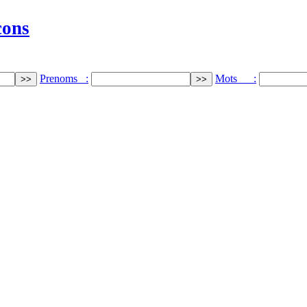
cons
Prenoms :
Mots :