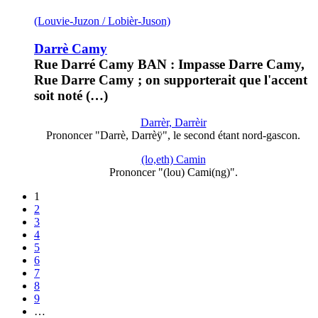
(Louvie-Juzon / Lobièr-Juson)
Darrè Camy
Rue Darré Camy BAN : Impasse Darre Camy,
Rue Darre Camy ; on supporterait que l'accent
soit noté (…)
Darrèr, Darrèir
Prononcer "Darrè, Darrèÿ", le second étant nord-gascon.
(lo,eth) Camin
Prononcer "(lou) Cami(ng)".
1
2
3
4
5
6
7
8
9
…