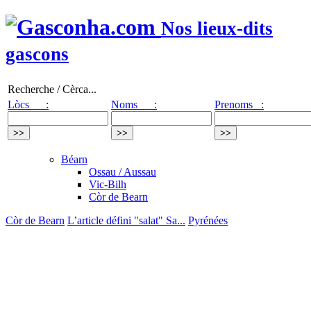
Nos lieux-dits
gascons
Recherche / Cèrca...
Lòcs :
Noms :
Prenoms :
Béarn
Ossau / Aussau
Vic-Bilh
Còr de Bearn
Còr de Bearn
L’article défini "salat" Sa...
Pyrénées