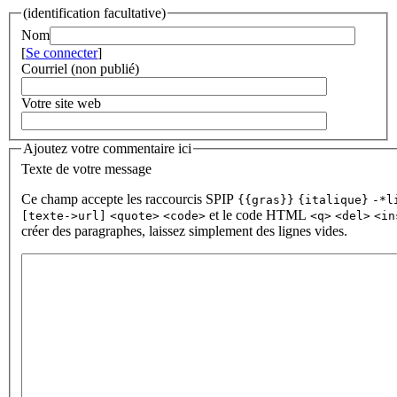
(identification facultative)
Nom
[
Se connecter
]
Courriel (non publié)
Votre site web
Ajoutez votre commentaire ici
Texte de votre message
Ce champ accepte les raccourcis SPIP
{{gras}}
{italique}
-*l
et le code HTML
[texte->url]
<quote>
<code>
<q>
<del>
<in
créer des paragraphes, laissez simplement des lignes vides.