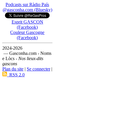
Podcasts sur Ràdio País
@gasconha.com (Bluesky)
Esprit GASCON
(Facebook)
Couleur Gascogne
(Facebook)
2024-2026
— Gasconha.com - Noms
e Lòcs -
Nos lieux-dits
gascons
Plan du site
|
Se connecter
|
RSS 2.0