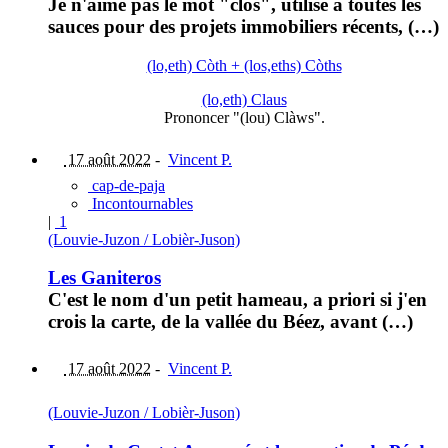
Je n'aime pas le mot "clos", utilisé à toutes les
sauces pour des projets immobiliers récents, (…)
(lo,eth) Còth + (los,eths) Còths
(lo,eth) Claus
Prononcer "(lou) Clàws".
17 août 2022
-
Vincent P.
cap-de-paja
Incontournables
|
1
(Louvie-Juzon / Lobièr-Juson)
Les Ganiteros
C'est le nom d'un petit hameau, a priori si j'en
crois la carte, de la vallée du Béez, avant (…)
17 août 2022
-
Vincent P.
(Louvie-Juzon / Lobièr-Juson)