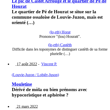
Le pic de Castet Arrougé et le quartier de Pé de
Hourat
Le quartier de Pé de Hourat se situe sur la
commune ossaloise de Louvie-Juzon, mais est
orienté (…)
(lo,eth) Horat
Prononcer "(lou) Houratt".
(lo,eth) Castèth
Difficile dans les toponymes de distinguer castèth de sa forme
plurielle (…)
17 août 2022
-
Vincent P.
(Louvie-Juzon / Lobièr-Juson)
Mouletine
Dérivé de mòla ou bien prénoms avec
hypocoristique et aphérèse ?
21 mars 2022