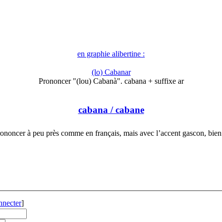
en graphie alibertine :
(lo) Cabanar
Prononcer "(lou) Cabanà". cabana + suffixe ar
cabana
/ cabane
ononcer à peu près comme en français, mais avec l’accent gascon, bie
nnecter
]