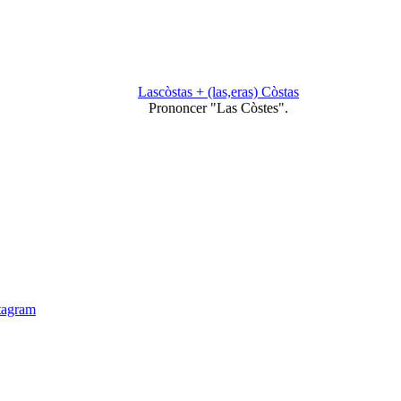
Lascòstas + (las,eras) Còstas
Prononcer "Las Còstes".