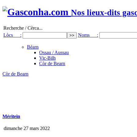
Nos lieux-dits gas
Recherche / Cèrca...
Lòcs :
Noms :
Béarn
Ossau / Aussau
Vic-Bilh
Còr de Bearn
Còr de Bearn
Méritein
dimanche 27 mars 2022