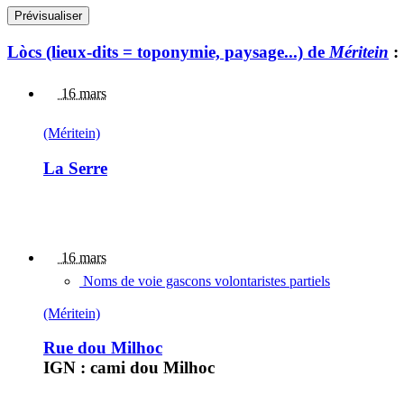
Lòcs (lieux-dits = toponymie, paysage...) de
Méritein
:
16 mars
(Méritein)
La Serre
16 mars
Noms de voie gascons volontaristes partiels
(Méritein)
Rue dou Milhoc
IGN : cami dou Milhoc