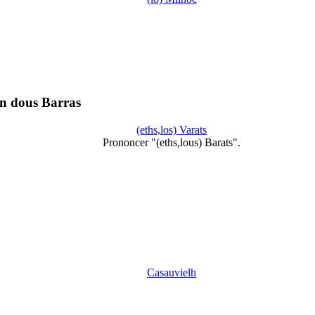
n dous Barras
(eths,los) Varats
Prononcer "(eths,lous) Barats".
Casauvielh