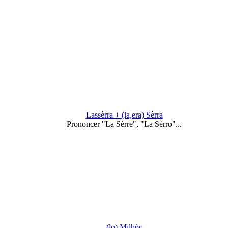
Lassèrra + (la,era) Sèrra
Prononcer "La Sèrre", "La Sèrro"...
(lo) Milhòc