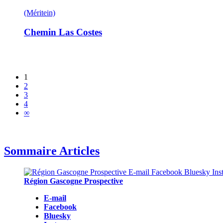
(Méritein)
Chemin Las Costes
1
2
3
4
∞
Sommaire Articles
Région Gascogne Prospective
E-mail
Facebook
Bluesky