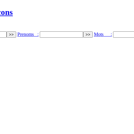
cons
Prenoms :
Mots :