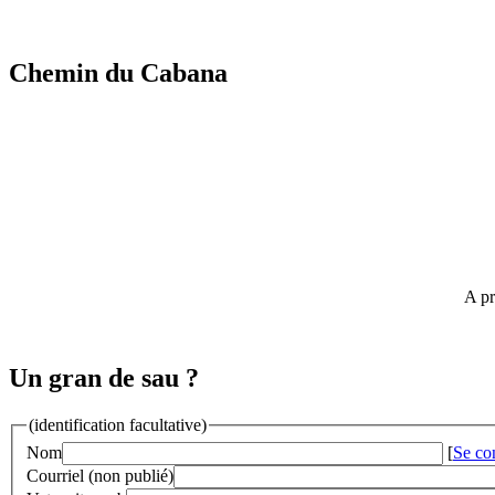
Chemin du Cabana
A pr
Un gran de sau ?
(identification facultative)
Nom
[
Se co
Courriel (non publié)