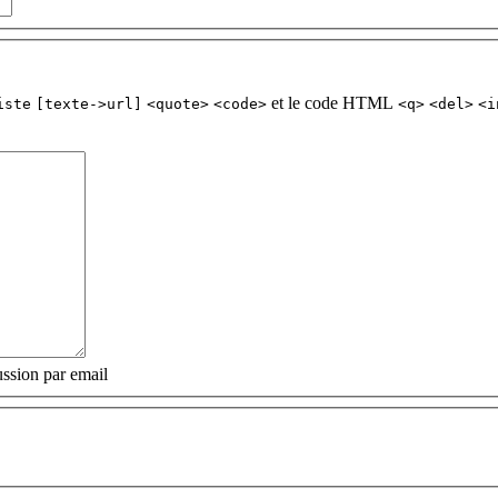
et le code HTML
iste
[texte->url]
<quote>
<code>
<q>
<del>
<i
ssion par email