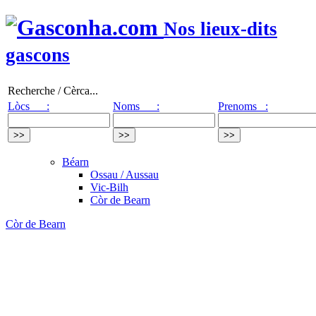
Nos lieux-dits
gascons
Recherche / Cèrca...
Lòcs :
Noms :
Prenoms :
Béarn
Ossau / Aussau
Vic-Bilh
Còr de Bearn
Còr de Bearn