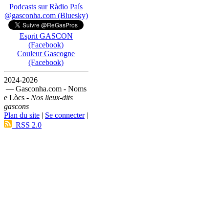
Podcasts sur Ràdio País
@gasconha.com (Bluesky)
Esprit GASCON
(Facebook)
Couleur Gascogne
(Facebook)
2024-2026
— Gasconha.com - Noms
e Lòcs -
Nos lieux-dits
gascons
Plan du site
|
Se connecter
|
RSS 2.0