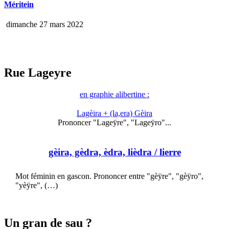
Méritein
dimanche 27 mars 2022
Rue Lageyre
en graphie alibertine :
Lagèira + (la,era) Gèira
Prononcer "Lageÿre", "Lageÿro"...
gèira, gèdra, èdra, lièdra
/ lierre
Mot féminin en gascon. Prononcer entre "gèÿre", "gèÿro",
"yèÿre", (…)
Un gran de sau ?