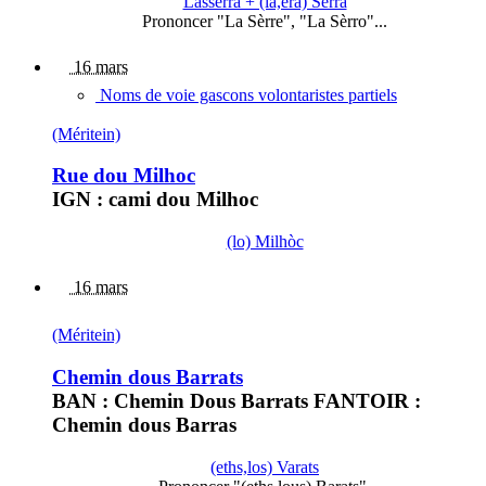
Lassèrra + (la,era) Sèrra
Prononcer "La Sèrre", "La Sèrro"...
16 mars
Noms de voie gascons volontaristes partiels
(Méritein)
Rue dou Milhoc
IGN : cami dou Milhoc
(lo) Milhòc
16 mars
(Méritein)
Chemin dous Barrats
BAN : Chemin Dous Barrats FANTOIR :
Chemin dous Barras
(eths,los) Varats