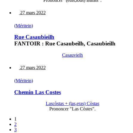
Prononcer "(eths,lous) Barats".
27 mars 2022
(Méritein)
Rue Casaubieilh
FANTOIR : Rue Casaubeilh, Casaubieilh
Casauvielh
27 mars 2022
(Méritein)
Chemin Las Costes
Lascòstas + (las,eras) Còstas
Prononcer "Las Còstes".
1
2
3