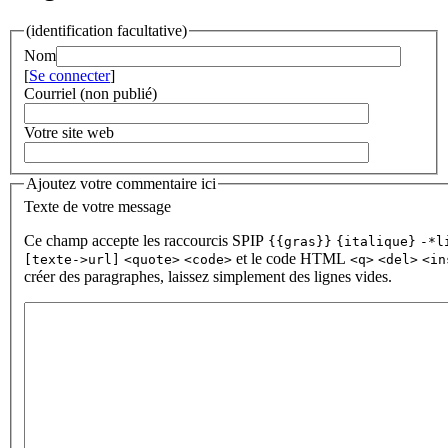
(identification facultative)
Nom
[
Se connecter
]
Courriel (non publié)
Votre site web
Ajoutez votre commentaire ici
Texte de votre message
Ce champ accepte les raccourcis SPIP
{{gras}}
{italique}
-*l
et le code HTML
[texte->url]
<quote>
<code>
<q>
<del>
<in
créer des paragraphes, laissez simplement des lignes vides.