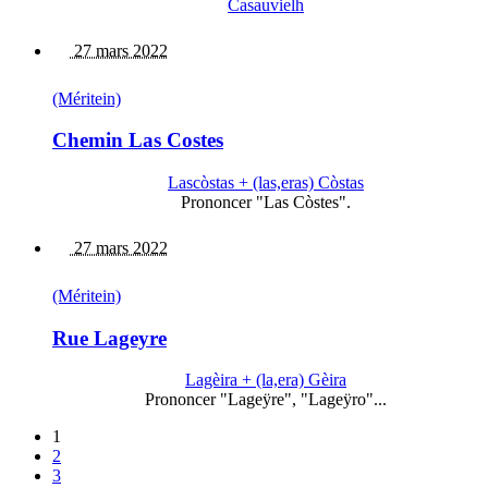
Casauvielh
27 mars 2022
(Méritein)
Chemin Las Costes
Lascòstas + (las,eras) Còstas
Prononcer "Las Còstes".
27 mars 2022
(Méritein)
Rue Lageyre
Lagèira + (la,era) Gèira
Prononcer "Lageÿre", "Lageÿro"...
1
2
3