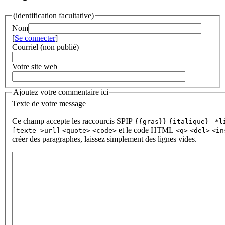
(identification facultative)
Nom
[
Se connecter
]
Courriel (non publié)
Votre site web
Ajoutez votre commentaire ici
Texte de votre message
Ce champ accepte les raccourcis SPIP
{{gras}}
{italique}
-*l
et le code HTML
[texte->url]
<quote>
<code>
<q>
<del>
<in
créer des paragraphes, laissez simplement des lignes vides.