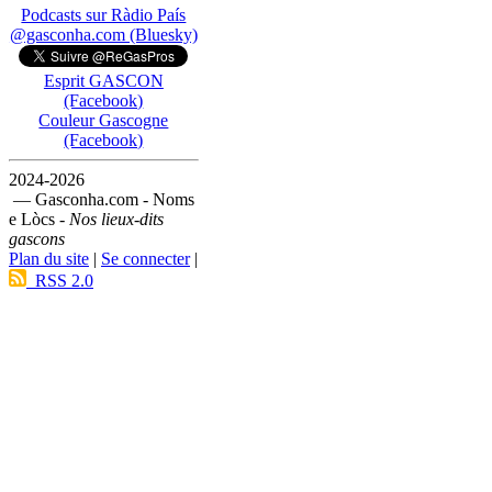
Podcasts sur Ràdio País
@gasconha.com (Bluesky)
Esprit GASCON
(Facebook)
Couleur Gascogne
(Facebook)
2024-2026
— Gasconha.com - Noms
e Lòcs -
Nos lieux-dits
gascons
Plan du site
|
Se connecter
|
RSS 2.0