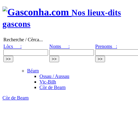
Nos lieux-dits
gascons
Recherche / Cèrca...
Lòcs :
Noms :
Prenoms :
Béarn
Ossau / Aussau
Vic-Bilh
Còr de Bearn
Còr de Bearn