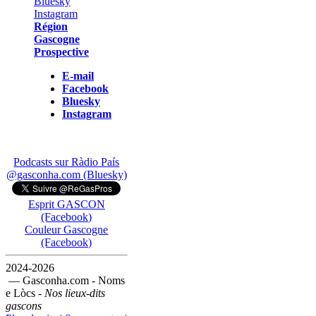
Région
Gascogne
Prospective
E-mail
Facebook
Bluesky
Instagram
Podcasts sur Ràdio País
@gasconha.com (Bluesky)
Esprit GASCON
(Facebook)
Couleur Gascogne
(Facebook)
2024-2026
— Gasconha.com - Noms
e Lòcs -
Nos lieux-dits
gascons