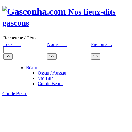
Nos lieux-dits
gascons
Recherche / Cèrca...
Lòcs :
Noms :
Prenoms :
Béarn
Ossau / Aussau
Vic-Bilh
Còr de Bearn
Còr de Bearn