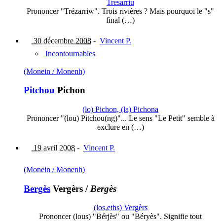
Tresarriu
Prononcer "Trézarriw". Trois rivières ? Mais pourquoi le "s"
final (…)
30 décembre 2008
-
Vincent P.
Incontournables
(Monein / Monenh)
Pitchou
Pichon
(lo) Pichon, (la) Pichona
Prononcer "(lou) Pitchou(ng)"... Le sens "Le Petit" semble à
exclure en (…)
19 avril 2008
-
Vincent P.
(Monein / Monenh)
Bergès
Vergèrs
/
Bergès
(los,eths) Vergèrs
Prononcer (lous) "Bérjès" ou "Béryès". Signifie tout