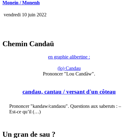
Monein / Monenh
vendredi 10 juin 2022
Chemin Candaü
en graphie alibertine :
(lo) Candau
Prononcer "Lou Candàw".
candau, cantau
/ versant d'un côteau
Prononcer "kandaw/candaou". Questions aux saberuts : –
Est-ce qu’il (…)
Un gran de sau ?