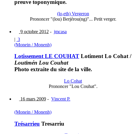
preuve toponymique.
(lo,eth) Vergeron
Prononcer "(lou) Berjérou(ng)"... Petit verger.
9 octobre 2012
-
jmcasa
|
3
(Monein / Monenh)
Lotissement LE COUHAT
Lotiment Lo Cohat
/
Loutimén Lou Couhat
Photo extraite du site de la ville.
Lo Cohat
Prononcer "Lou Couhat".
16 mars 2009
-
Vincent P.
(Monein / Monenh)
Trésarrieu
Tresarriu