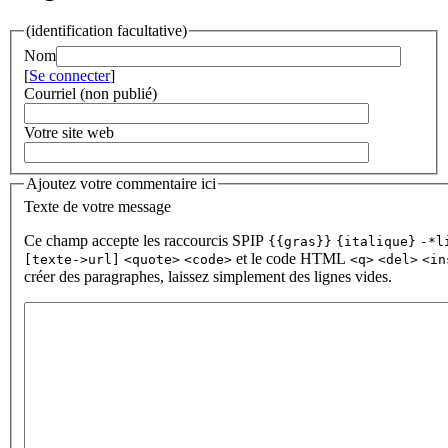
(identification facultative)
Nom
[
Se connecter
]
Courriel (non publié)
Votre site web
Ajoutez votre commentaire ici
Texte de votre message
Ce champ accepte les raccourcis SPIP
{{gras}}
{italique}
-*l
et le code HTML
[texte->url]
<quote>
<code>
<q>
<del>
<in
créer des paragraphes, laissez simplement des lignes vides.