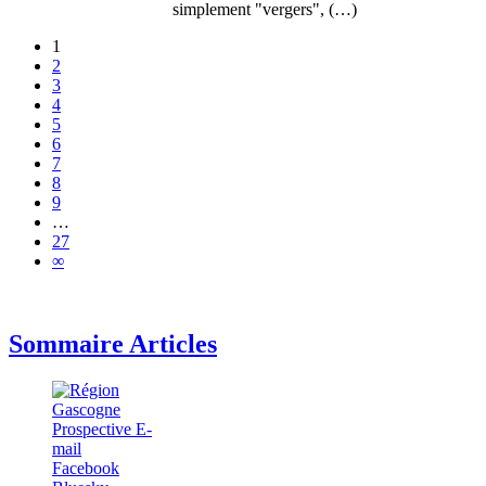
simplement "vergers", (…)
1
2
3
4
5
6
7
8
9
…
27
∞
Sommaire Articles