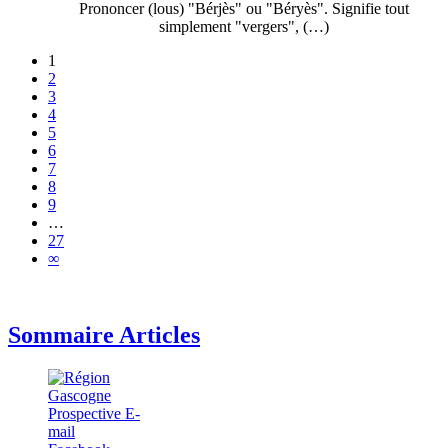
Prononcer (lous) "Bérjès" ou "Béryès". Signifie tout
simplement "vergers", (…)
1
2
3
4
5
6
7
8
9
…
27
∞
Sommaire Articles