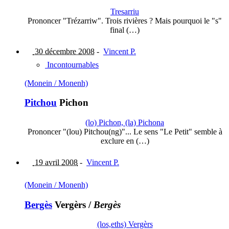
Tresarriu
Prononcer "Trézarriw". Trois rivières ? Mais pourquoi le "s"
final (…)
30 décembre 2008
-
Vincent P.
Incontournables
(Monein / Monenh)
Pitchou
Pichon
(lo) Pichon, (la) Pichona
Prononcer "(lou) Pitchou(ng)"... Le sens "Le Petit" semble à
exclure en (…)
19 avril 2008
-
Vincent P.
(Monein / Monenh)
Bergès
Vergèrs
/
Bergès
(los,eths) Vergèrs