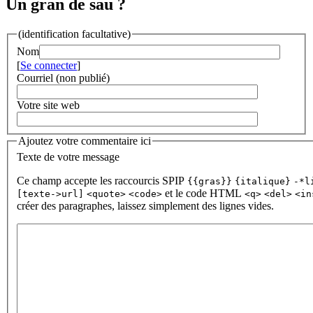
Un gran de sau ?
(identification facultative)
Nom
[
Se connecter
]
Courriel (non publié)
Votre site web
Ajoutez votre commentaire ici
Texte de votre message
Ce champ accepte les raccourcis SPIP
{{gras}}
{italique}
-*l
et le code HTML
[texte->url]
<quote>
<code>
<q>
<del>
<in
créer des paragraphes, laissez simplement des lignes vides.