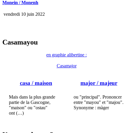
Monein / Monenh
vendredi 10 juin 2022
Casamayou
en graphie alibertine :
Casamajor
casa
/ maison
major
/ majeur
Mais dans la plus grande
ou "principal". Prononcer
partie de la Gascogne,
entre "mayou" et "majou".
"maison" ou "ostau"
Synonyme : màger
ont (…)