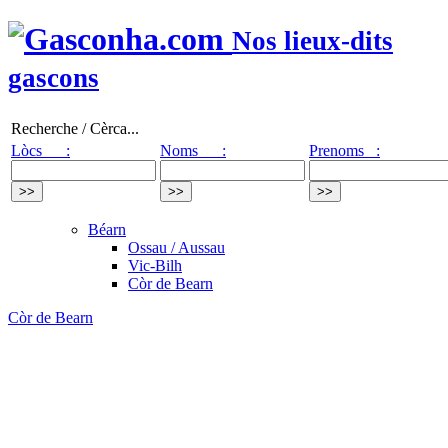
Nos lieux-dits
gascons
Recherche / Cèrca...
Lòcs :
Noms :
Prenoms :
Béarn
Ossau / Aussau
Vic-Bilh
Còr de Bearn
Còr de Bearn