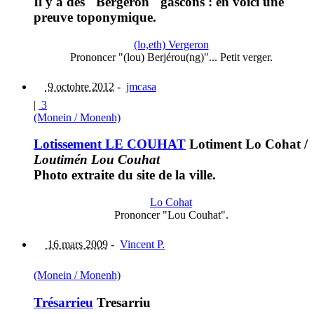
Il y a des "Bergeron" gascons : en voici une
preuve toponymique.
(lo,eth) Vergeron
Prononcer "(lou) Berjérou(ng)"... Petit verger.
9 octobre 2012
-
jmcasa
|
3
(Monein / Monenh)
Lotissement LE COUHAT
Lotiment Lo Cohat
/
Loutimén Lou Couhat
Photo extraite du site de la ville.
Lo Cohat
Prononcer "Lou Couhat".
16 mars 2009
-
Vincent P.
(Monein / Monenh)
Trésarrieu
Tresarriu