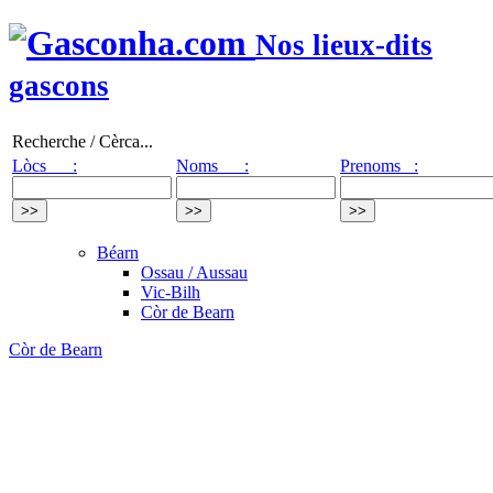
Nos lieux-dits
gascons
Recherche / Cèrca...
Lòcs :
Noms :
Prenoms :
Béarn
Ossau / Aussau
Vic-Bilh
Còr de Bearn
Còr de Bearn