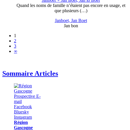
Janboèr + Jan Boèr, Jan lo Boèr
Quand les noms de famille n’étaient pas encore en usage, et
que plusieurs (…)
Janboet, Jan Boet
Jan bon
1
2
3
∞
Sommaire Articles
Région
Gascogne