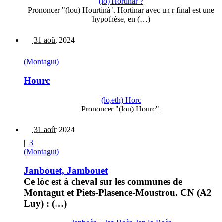
(lo) Hortinar ?
Prononcer "(lou) Hourtinà". Hortinar avec un r final est une
hypothèse, en (…)
31 août 2024
(Montagut)
Hourc
(lo,eth) Horc
Prononcer "(lou) Hourc".
31 août 2024
|
3
(Montagut)
Janbouet, Jambouet
Ce lòc est à cheval sur les communes de
Montagut et Piets-Plasence-Moustrou. CN (A2
Luy) : (…)