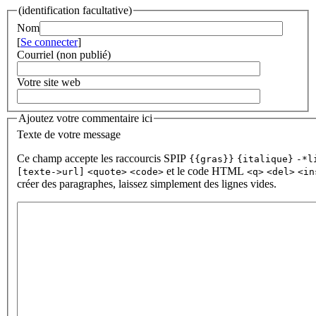
(identification facultative)
Nom
[
Se connecter
]
Courriel (non publié)
Votre site web
Ajoutez votre commentaire ici
Texte de votre message
Ce champ accepte les raccourcis SPIP
{{gras}}
{italique}
-*l
et le code HTML
[texte->url]
<quote>
<code>
<q>
<del>
<in
créer des paragraphes, laissez simplement des lignes vides.