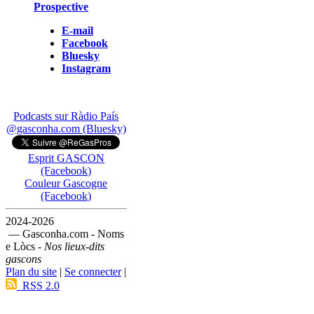
Prospective
E-mail
Facebook
Bluesky
Instagram
Podcasts sur Ràdio País
@gasconha.com (Bluesky)
Esprit GASCON
(Facebook)
Couleur Gascogne
(Facebook)
2024-2026
— Gasconha.com - Noms
e Lòcs -
Nos lieux-dits
gascons
Plan du site
|
Se connecter
|
RSS 2.0