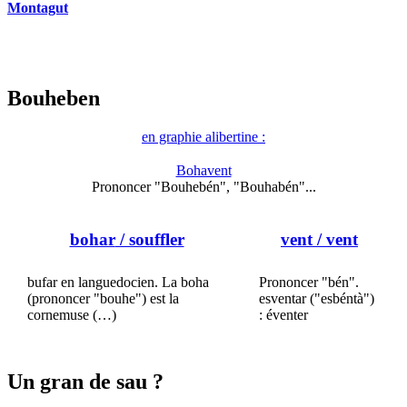
Montagut
Bouheben
en graphie alibertine :
Bohavent
Prononcer "Bouhebén", "Bouhabén"...
bohar
/ souffler
vent
/ vent
bufar en languedocien. La boha
Prononcer "bén".
(prononcer "bouhe") est la
esventar ("esbéntà")
cornemuse (…)
: éventer
Un gran de sau ?