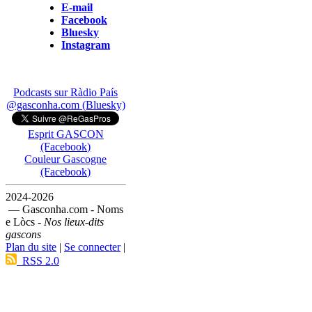
E-mail
Facebook
Bluesky
Instagram
Podcasts sur Ràdio País
@gasconha.com (Bluesky)
Esprit GASCON
(Facebook)
Couleur Gascogne
(Facebook)
2024-2026
— Gasconha.com - Noms
e Lòcs -
Nos lieux-dits
gascons
Plan du site
|
Se connecter
|
RSS 2.0