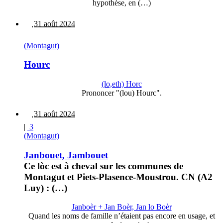
hypothèse, en (…)
31 août 2024
(Montagut)
Hourc
(lo,eth) Horc
Prononcer "(lou) Hourc".
31 août 2024
|
3
(Montagut)
Janbouet, Jambouet
Ce lòc est à cheval sur les communes de
Montagut et Piets-Plasence-Moustrou. CN (A2
Luy) : (…)
Janboèr + Jan Boèr, Jan lo Boèr
Quand les noms de famille n’étaient pas encore en usage, et