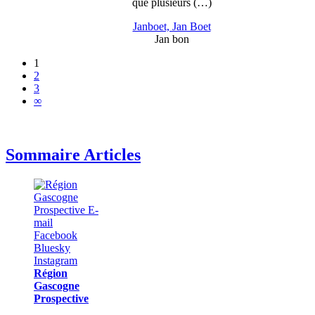
que plusieurs (…)
Janboet, Jan Boet
Jan bon
1
2
3
∞
Sommaire Articles
Région
Gascogne
Prospective