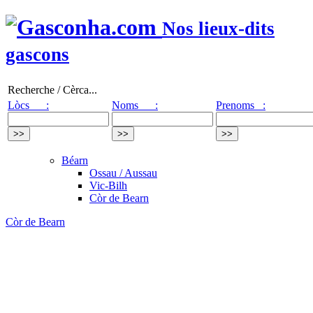
Nos lieux-dits
gascons
Recherche / Cèrca...
Lòcs :
Noms :
Prenoms :
Béarn
Ossau / Aussau
Vic-Bilh
Còr de Bearn
Còr de Bearn