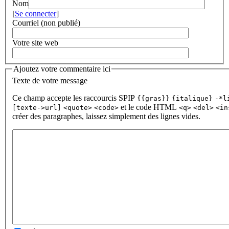
Nom
[
Se connecter
]
Courriel (non publié)
Votre site web
Ajoutez votre commentaire ici
Texte de votre message
Ce champ accepte les raccourcis SPIP
{{gras}}
{italique}
-*l
et le code HTML
[texte->url]
<quote>
<code>
<q>
<del>
<in
créer des paragraphes, laissez simplement des lignes vides.