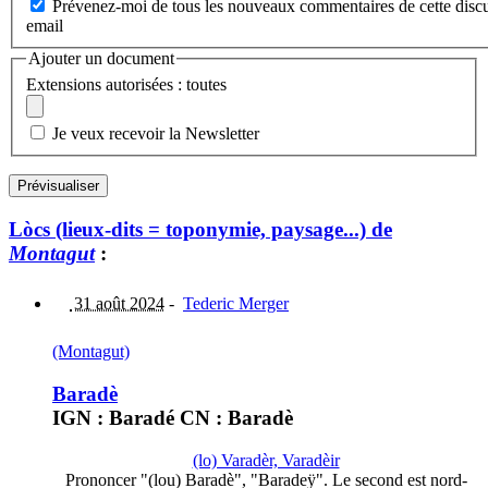
Prévenez-moi de tous les nouveaux commentaires de cette discu
email
Ajouter un document
Extensions autorisées : toutes
Je veux recevoir la Newsletter
Lòcs (lieux-dits = toponymie, paysage...) de
Montagut
:
31 août 2024
-
Tederic Merger
(Montagut)
Baradè
IGN : Baradé CN : Baradè
(lo) Varadèr, Varadèir
Prononcer "(lou) Baradè", "Baradeÿ". Le second est nord-