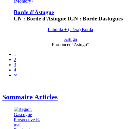
(Montory)
Borde d’Astugue
CN : Borde d'Astugue IGN : Borde Dastugues
Labòrda + (la/era) Bòrda
Astuga
Prononcer "Astugo"
1
2
3
4
∞
Sommaire Articles