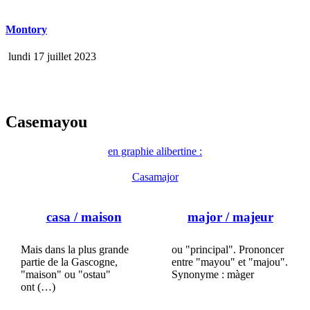
Montory
lundi 17 juillet 2023
Casemayou
en graphie alibertine :
Casamajor
casa
/ maison
major
/ majeur
Mais dans la plus grande
ou "principal". Prononcer
partie de la Gascogne,
entre "mayou" et "majou".
"maison" ou "ostau"
Synonyme : màger
ont (…)