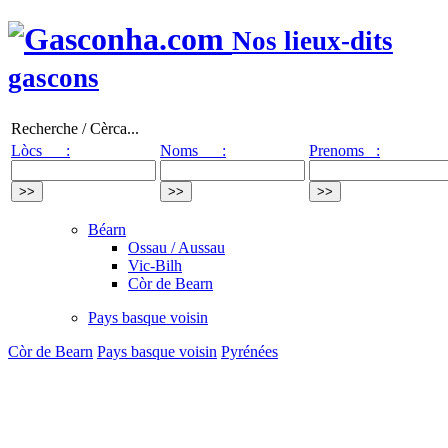
Nos lieux-dits
gascons
Recherche / Cèrca...
Lòcs :
Noms :
Prenoms :
Béarn
Ossau / Aussau
Vic-Bilh
Còr de Bearn
Pays basque voisin
Còr de Bearn
Pays basque voisin
Pyrénées