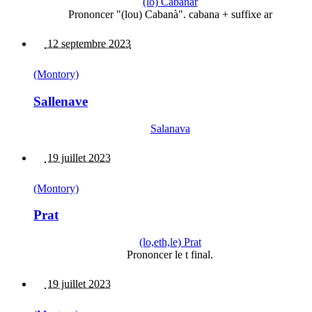
(lo) Cabanar
Prononcer "(lou) Cabanà". cabana + suffixe ar
12 septembre 2023
(Montory)
Sallenave
Salanava
19 juillet 2023
(Montory)
Prat
(lo,eth,le) Prat
Prononcer le t final.
19 juillet 2023