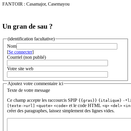
FANTOIR : Casamajor, Casemayou
Un gran de sau ?
(identification facultative)
Nom
[
Se connecter
]
Courriel (non publié)
Votre site web
Ajoutez votre commentaire ici
Texte de votre message
Ce champ accepte les raccourcis SPIP
{{gras}}
{italique}
-*l
et le code HTML
[texte->url]
<quote>
<code>
<q>
<del>
<in
créer des paragraphes, laissez simplement des lignes vides.