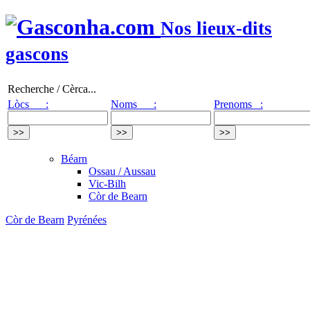
Nos lieux-dits
gascons
Recherche / Cèrca...
Lòcs :
Noms :
Prenoms :
Béarn
Ossau / Aussau
Vic-Bilh
Còr de Bearn
Còr de Bearn
Pyrénées