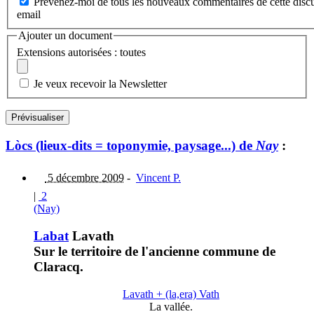
Prévenez-moi de tous les nouveaux commentaires de cette discu
email
Ajouter un document
Extensions autorisées : toutes
Je veux recevoir la Newsletter
Lòcs (lieux-dits = toponymie, paysage...) de
Nay
:
5 décembre 2009
-
Vincent P.
|
2
(Nay)
Labat
Lavath
Sur le territoire de l'ancienne commune de
Claracq.
Lavath + (la,era) Vath
La vallée.