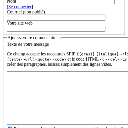
Nom
[
Se connecter
]
Courriel (non publié)
Votre site web
Ajoutez votre commentaire ici
Texte de votre message
Ce champ accepte les raccourcis SPIP
{{gras}}
{italique}
-*l
et le code HTML
[texte->url]
<quote>
<code>
<q>
<del>
<in
créer des paragraphes, laissez simplement des lignes vides.