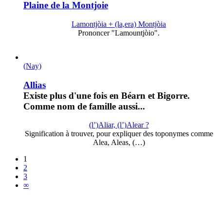
Plaine de la Montjoie
Lamontjòia + (la,era) Montjòia
Prononcer "Lamountjòio".
(Nay)
Allias
Existe plus d'une fois en Béarn et Bigorre.
Comme nom de famille aussi...
(l’)Aliar, (l’)Alear ?
Signification à trouver, pour expliquer des toponymes comme
Alea, Aleas, (…)
1
2
3
∞