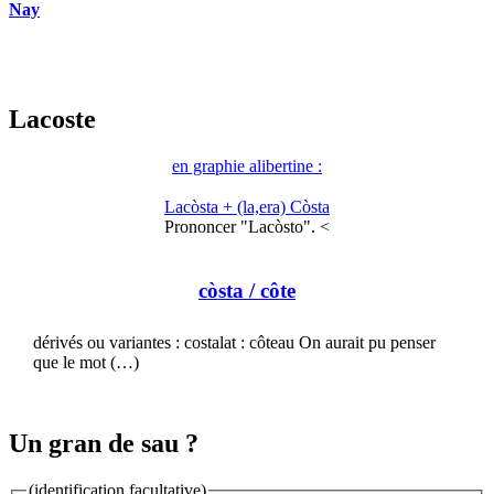
Nay
Lacoste
en graphie alibertine :
Lacòsta + (la,era) Còsta
Prononcer "Lacòsto". <
còsta
/ côte
dérivés ou variantes : costalat : côteau On aurait pu penser
que le mot (…)
Un gran de sau ?
(identification facultative)