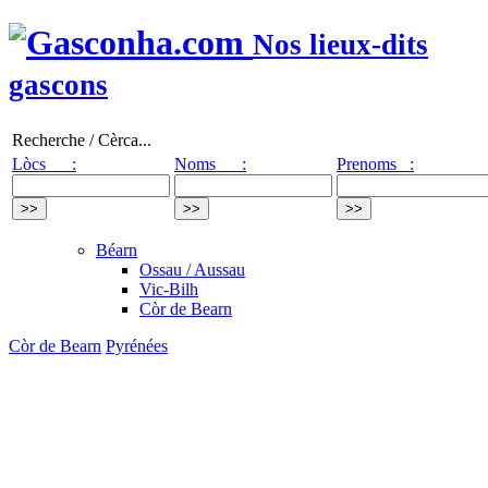
Nos lieux-dits
gascons
Recherche / Cèrca...
Lòcs :
Noms :
Prenoms :
Béarn
Ossau / Aussau
Vic-Bilh
Còr de Bearn
Còr de Bearn
Pyrénées