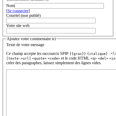
Nom
[
Se connecter
]
Courriel (non publié)
Votre site web
Ajoutez votre commentaire ici
Texte de votre message
Ce champ accepte les raccourcis SPIP
{{gras}}
{italique}
-*l
et le code HTML
[texte->url]
<quote>
<code>
<q>
<del>
<in
créer des paragraphes, laissez simplement des lignes vides.