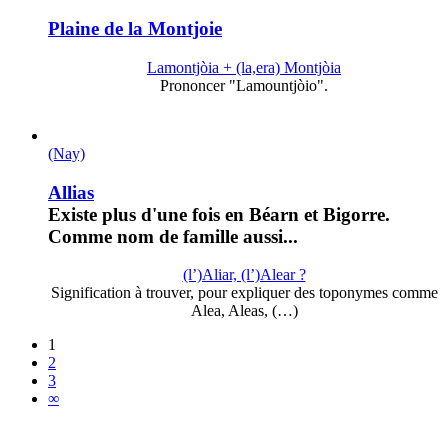
Plaine de la Montjoie
Lamontjòia + (la,era) Montjòia
Prononcer "Lamountjòio".
(Nay)
Allias
Existe plus d'une fois en Béarn et Bigorre.
Comme nom de famille aussi...
(l’)Aliar, (l’)Alear ?
Signification à trouver, pour expliquer des toponymes comme
Alea, Aleas, (…)
1
2
3
∞