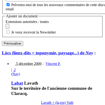
Prévenez-moi de tous les nouveaux commentaires de cette discu
email
Ajouter un document
Extensions autorisées : toutes
Je veux recevoir la Newsletter
Lòcs (lieux-dits = toponymie, paysage...) de
Nay
:
5 décembre 2009
-
Vincent P.
|
2
(Nay)
Labat
Lavath
Sur le territoire de l'ancienne commune de
Claracq.
Lavath + (la,era) Vath