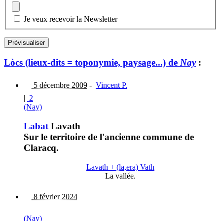
Je veux recevoir la Newsletter
Lòcs (lieux-dits = toponymie, paysage...) de
Nay
:
5 décembre 2009
-
Vincent P.
|
2
(Nay)
Labat
Lavath
Sur le territoire de l'ancienne commune de
Claracq.
Lavath + (la,era) Vath
La vallée.
8 février 2024
(Nay)