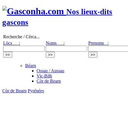
Nos lieux-dits
gascons
Recherche / Cèrca...
Lòcs :
Noms :
Prenoms :
Béarn
Ossau / Aussau
Vic-Bilh
Còr de Bearn
Còr de Bearn
Pyrénées