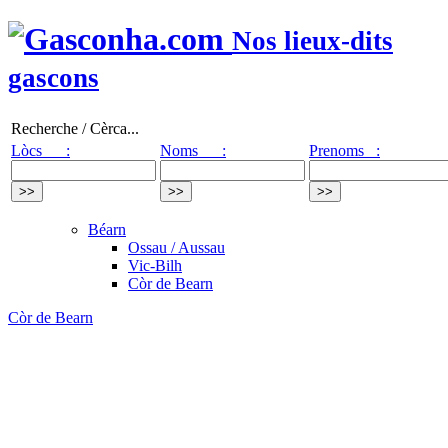
Nos lieux-dits
gascons
Recherche / Cèrca...
Lòcs :
Noms :
Prenoms :
Béarn
Ossau / Aussau
Vic-Bilh
Còr de Bearn
Còr de Bearn