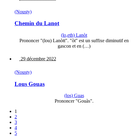
(Nousty)
Chemin du Lanot
(lo,eth) Lanòt
Prononcer "(lou) Lanòtt". "òt" est un suffixe diminutif en
gascon et en (…)
29 décembre 2022
(Nousty)
Lous Gouas
(los) Guas
Prononcer "Gouàs".
1
2
3
4
5