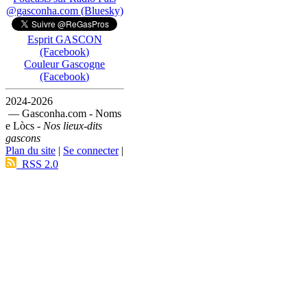
@gasconha.com (Bluesky)
Esprit GASCON
(Facebook)
Couleur Gascogne
(Facebook)
2024-2026
— Gasconha.com - Noms
e Lòcs -
Nos lieux-dits
gascons
Plan du site
|
Se connecter
|
RSS 2.0