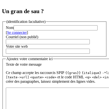
Un gran de sau ?
(identification facultative)
Nom
[
Se connecter
]
Courriel (non publié)
Votre site web
Ajoutez votre commentaire ici
Texte de votre message
Ce champ accepte les raccourcis SPIP
{{gras}}
{italique}
-*l
et le code HTML
[texte->url]
<quote>
<code>
<q>
<del>
<in
créer des paragraphes, laissez simplement des lignes vides.