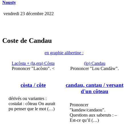
Nousty
vendredi 23 décembre 2022
Coste de Candau
en graphie alibertine :
Lacòsta + (la,era) Còsta
(lo) Candau
Prononcer "Lacòsto". <
Prononcer "Lou Candàw".
còsta
/ côte
candau, cantau
/ versant
d'un côteau
dérivés ou variantes :
costalat : côteau On aurait
Prononcer
pu penser que le mot (…)
"kandaw/candaou".
Questions aux saberuts : –
Est-ce qu’il (…)