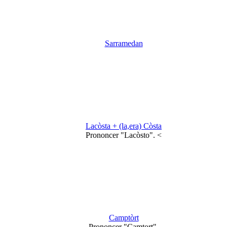
Sarramedan
Lacòsta + (la,era) Còsta
Prononcer "Lacòsto". <
Camptòrt
Prononcer "Camtort".