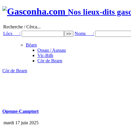
Nos lieux-dits gas
Recherche / Cèrca...
Lòcs :
Noms :
Béarn
Ossau / Aussau
Vic-Bilh
Còr de Bearn
Còr de Bearn
Ogenne-Camptort
mardi 17 juin 2025