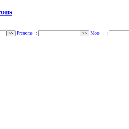
cons
Prenoms :
Mots :