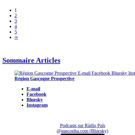
1
2
3
4
5
∞
Sommaire Articles
Région Gascogne Prospective
E-mail
Facebook
Bluesky
Instagram
Podcasts sur Ràdio País
@gasconha.com (Bluesky)