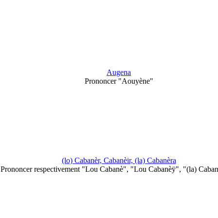
Augena
Prononcer "Aouyène"
(lo) Cabanèr, Cabanèir, (la) Cabanèra
Prononcer respectivement "Lou Cabanè", "Lou Cabanèÿ", "(la) Cabanè