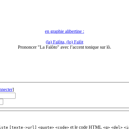
en graphie alibertine :
(la) Falòta, (lo) Falòt
Prononcer "La Falòto" avec l’accent tonique sur lò.
nnecter
]
et le code HTML
iste
[texte->url]
<quote>
<code>
<q>
<del>
<i