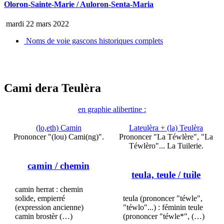
Oloron-Sainte-Marie / Auloron-Senta-Maria
mardi 22 mars 2022
Noms de voie gascons historiques complets
Cami dera Teulèra
en graphie alibertine :
(lo,eth) Camin
Lateulèra + (la) Teulèra
Prononcer "(lou) Cami(ng)".
Prononcer "La Téwlère", "La
Téwlèro"... La Tuilerie.
camin
/ chemin
teula, teule
/ tuile
camin herrat : chemin
solide, empierré
teula (prononcer "téwle",
(expression ancienne)
"téwlo"...) : féminin teule
camin brostèr (…)
(prononcer "téwle*", (…)