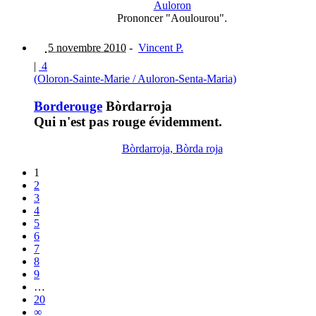
Auloron
Prononcer "Aoulourou".
5 novembre 2010
-
Vincent P.
|
4
(Oloron-Sainte-Marie / Auloron-Senta-Maria)
Borderouge
Bòrdarroja
Qui n'est pas rouge évidemment.
Bòrdarroja, Bòrda roja
1
2
3
4
5
6
7
8
9
…
20
∞