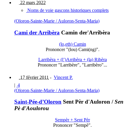
22 mars 2022
Noms de voie gascons historiques complets
(Oloron-Sainte-Marie / Auloron-Senta-Maria)
Cami der Arribèra
Camin der'Arribèra
(lo,eth) Camin
Prononcer "(lou) Cami(ng)".
Larribèra + (l’)Arribèra + (la) Ribèra
Prononcer "Larribère", "Larribèro"...
17 février 2011
-
Vincent P.
|
4
(Oloron-Sainte-Marie / Auloron-Senta-Maria)
Saint-Pée-d’Oloron
Sent Pèr d'Auloron
/
Sen
Pè d'Aoulorou
Sempèr + Sent Pèr
Prononcer "Sempè".