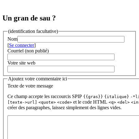
Un gran de sau ?
(identification facultative)
Nom
[
Se connecter
]
Courriel (non publié)
Votre site web
Ajoutez votre commentaire ici
Texte de votre message
Ce champ accepte les raccourcis SPIP
{{gras}}
{italique}
-*l
et le code HTML
[texte->url]
<quote>
<code>
<q>
<del>
<in
créer des paragraphes, laissez simplement des lignes vides.