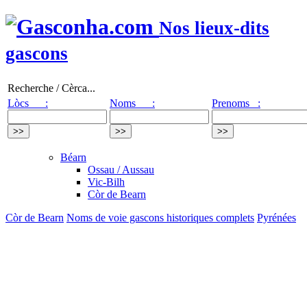
Nos lieux-dits
gascons
Recherche / Cèrca...
Lòcs :
Noms :
Prenoms :
Béarn
Ossau / Aussau
Vic-Bilh
Còr de Bearn
Còr de Bearn
Noms de voie gascons historiques complets
Pyrénées