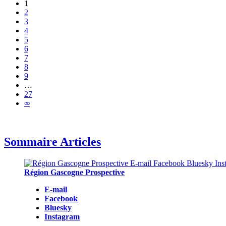
1
2
3
4
5
6
7
8
9
…
27
∞
Sommaire Articles
Région Gascogne Prospective
E-mail
Facebook
Bluesky
Instagram