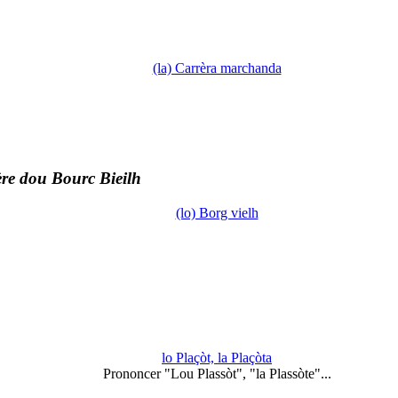
(la) Carrèra marchanda
re dou Bourc Bieilh
(lo) Borg vielh
lo Plaçòt, la Plaçòta
Prononcer "Lou Plassòt", "la Plassòte"...