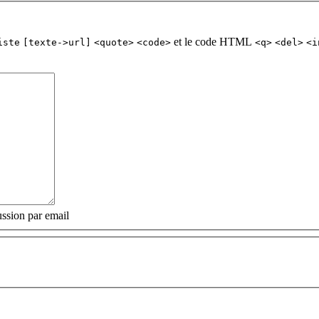
et le code HTML
iste
[texte->url]
<quote>
<code>
<q>
<del>
<i
ssion par email