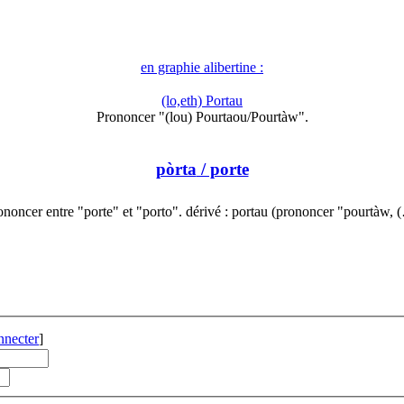
en graphie alibertine :
(lo,eth) Portau
Prononcer "(lou) Pourtaou/Pourtàw".
pòrta
/ porte
ononcer entre "porte" et "porto". dérivé : portau (prononcer "pourtàw, 
nnecter
]