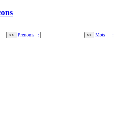
cons
Prenoms :
Mots :