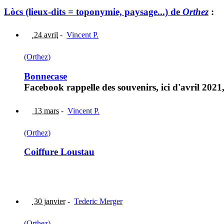
Lòcs (lieux-dits = toponymie, paysage...) de
Orthez
:
24 avril
-
Vincent P.
(Orthez)
Bonnecase
Facebook rappelle des souvenirs, ici d'avril 202
13 mars
-
Vincent P.
(Orthez)
Coiffure Loustau
30 janvier
-
Tederic Merger
(Orthez)