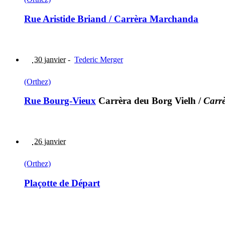
Rue Aristide Briand / Carrèra Marchanda
30 janvier
-
Tederic Merger
(Orthez)
Rue Bourg-Vieux
Carrèra deu Borg Vielh
/
Carrè
26 janvier
(Orthez)
Plaçotte de Départ