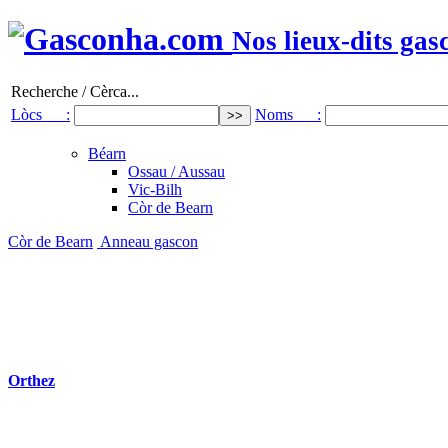
Nos lieux-dits gas
Recherche / Cèrca...
Lòcs :
Noms :
Béarn
Ossau / Aussau
Vic-Bilh
Còr de Bearn
Còr de Bearn
Anneau gascon
Orthez