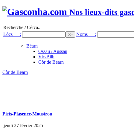
Nos lieux-dits gas
Recherche / Cèrca...
Lòcs :
Noms :
Béarn
Ossau / Aussau
Vic-Bilh
Còr de Bearn
Còr de Bearn
Piets-Plasence-Moustrou
jeudi 27 février 2025