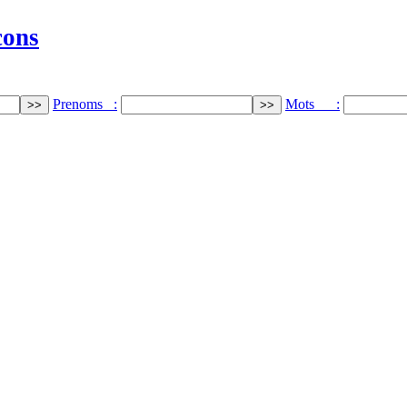
cons
Prenoms :
Mots :