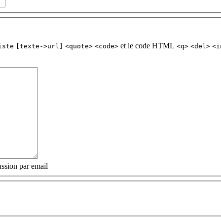
et le code HTML
iste
[texte->url]
<quote>
<code>
<q>
<del>
<i
ssion par email