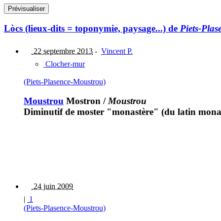
Lòcs (lieux-dits = toponymie, paysage...) de
Piets-Pla
22 septembre 2013
-
Vincent P.
Clocher-mur
(Piets-Plasence-Moustrou)
Moustrou
Mostron
/
Moustrou
Diminutif de moster "monastère" (du latin monas
24 juin 2009
|
1
(Piets-Plasence-Moustrou)