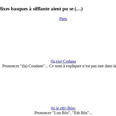
fixes basques à sifflante aient pu se (…)
Piets
(la,era) Codana
Prononcer "(la) Coudane"... Ce nom à expliquer n’est pas rare dans l
(lo,le,eth) Bòsc
Prononcer "Lou Bòs", "Eth Bòs"...