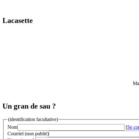
Lacasette
Mai
Un gran de sau ?
(identification facultative)
Nom
[
Se co
Courriel (non publié)