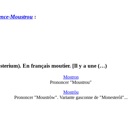
sence-Moustrou
:
terium). En français moutier. [Il y a une (…)
Mostron
Prononcer "Moustrou"
Mostròu
Prononcer "Moustròw". Variante gasconne de "Monesteròl"...