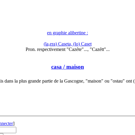
en graphie alibertine :
(la,era) Caseta, (lo) Caset
Pron. respectivement "Cazéte"..., "Cazétt"...
casa
/ maison
s dans la plus grande partie de la Gascogne, "maison" ou "ostau" ont
nnecter
]