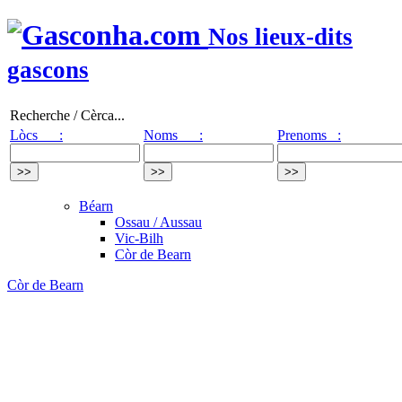
Nos lieux-dits
gascons
Recherche / Cèrca...
Lòcs :
Noms :
Prenoms :
Béarn
Ossau / Aussau
Vic-Bilh
Còr de Bearn
Còr de Bearn