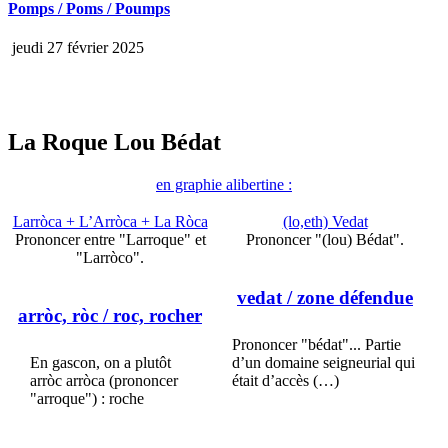
Pomps / Poms / Poumps
jeudi 27 février 2025
La Roque Lou Bédat
en graphie alibertine :
Larròca + L’Arròca + La Ròca
(lo,eth) Vedat
Prononcer entre "Larroque" et
Prononcer "(lou) Bédat".
"Larròco".
vedat
/ zone défendue
arròc, ròc
/ roc, rocher
Prononcer "bédat"... Partie
En gascon, on a plutôt
d’un domaine seigneurial qui
arròc arròca (prononcer
était d’accès (…)
"arroque") : roche