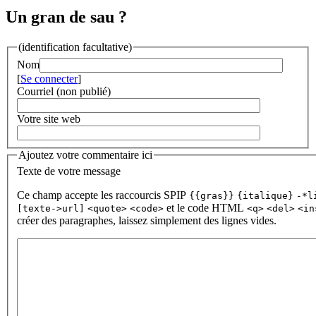
Un gran de sau ?
(identification facultative)
Nom
[
Se connecter
]
Courriel (non publié)
Votre site web
Ajoutez votre commentaire ici
Texte de votre message
Ce champ accepte les raccourcis SPIP
{{gras}}
{italique}
-*l
et le code HTML
[texte->url]
<quote>
<code>
<q>
<del>
<in
créer des paragraphes, laissez simplement des lignes vides.