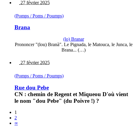
27 février 2025
(Pomps / Poms / Poumps)
Brana
(lo) Branar
Prononcer "(lou) Branà". Le Pignada, le Matouca, le Junca, le
Brana... (…)
27 février 2025
(Pomps / Poms / Poumps)
Rue dou Pebe
CN : chemin de Regent et Miqueou D'où vient
le nom "dou Pebe" (du Poivre !) ?
1
2
∞