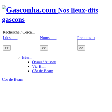
Nos lieux-dits
gascons
Recherche / Cèrca...
Lòcs :
Noms :
Prenoms :
Béarn
Ossau / Aussau
Vic-Bilh
Còr de Bearn
Còr de Bearn