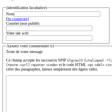
(identification facultative)
Nom
[
Se connecter
]
Courriel (non publié)
Votre site web
Ajoutez votre commentaire ici
Texte de votre message
Ce champ accepte les raccourcis SPIP
{{gras}}
{italique}
-*l
et le code HTML
[texte->url]
<quote>
<code>
<q>
<del>
<in
créer des paragraphes, laissez simplement des lignes vides.