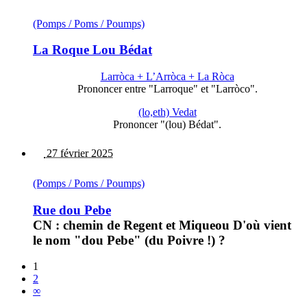
(Pomps / Poms / Poumps)
La Roque Lou Bédat
Larròca + L’Arròca + La Ròca
Prononcer entre "Larroque" et "Larròco".
(lo,eth) Vedat
Prononcer "(lou) Bédat".
27 février 2025
(Pomps / Poms / Poumps)
Rue dou Pebe
CN : chemin de Regent et Miqueou D'où vient
le nom "dou Pebe" (du Poivre !) ?
1
2
∞