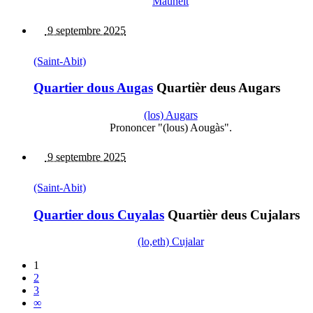
Mauhèit
9 septembre 2025
(Saint-Abit)
Quartier dous Augas
Quartièr deus Augars
(los) Augars
Prononcer "(lous) Aougàs".
9 septembre 2025
(Saint-Abit)
Quartier dous Cuyalas
Quartièr deus Cujalars
(lo,eth) Cujalar
1
2
3
∞