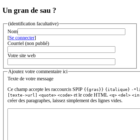
Un gran de sau ?
(identification facultative)
Nom
[
Se connecter
]
Courriel (non publié)
Votre site web
Ajoutez votre commentaire ici
Texte de votre message
Ce champ accepte les raccourcis SPIP
{{gras}}
{italique}
-*l
et le code HTML
[texte->url]
<quote>
<code>
<q>
<del>
<in
créer des paragraphes, laissez simplement des lignes vides.