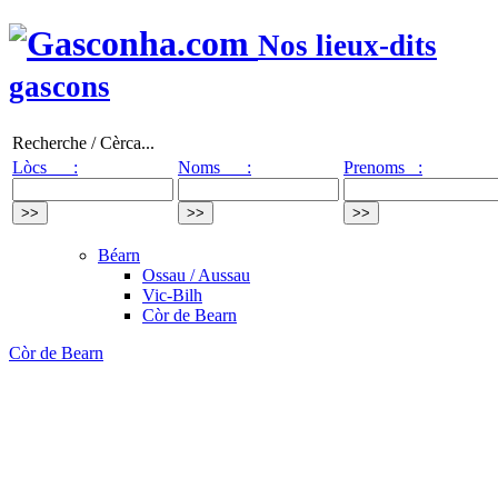
Nos lieux-dits
gascons
Recherche / Cèrca...
Lòcs :
Noms :
Prenoms :
Béarn
Ossau / Aussau
Vic-Bilh
Còr de Bearn
Còr de Bearn