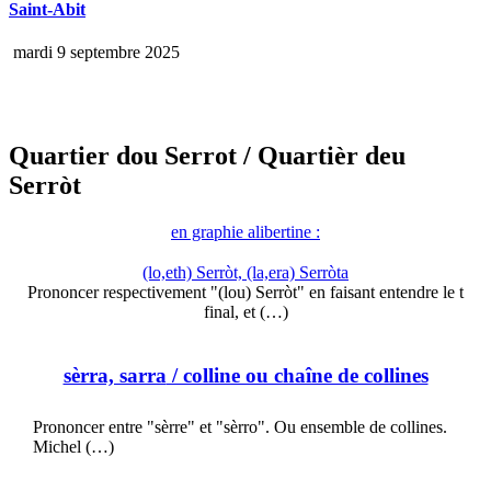
Saint-Abit
mardi 9 septembre 2025
Quartier dou Serrot
/ Quartièr deu
Serròt
en graphie alibertine :
(lo,eth) Serròt, (la,era) Serròta
Prononcer respectivement "(lou) Serròt" en faisant entendre le t
final, et (…)
sèrra, sarra
/ colline ou chaîne de collines
Prononcer entre "sèrre" et "sèrro". Ou ensemble de collines.
Michel (…)