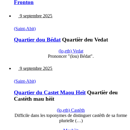
Fronton
9 septembre 2025
(Saint-Abit)
Quartier dou Bédat
Quartièr deu Vedat
(lo,eth) Vedat
Prononcer "(lou) Bédat".
9 septembre 2025
(Saint-Abit)
Quartier du Castet Maou Heit
Quartièr deu
Castèth mau hèit
(lo,eth) Castèth
Difficile dans les toponymes de distinguer castèth de sa forme
plurielle (…)