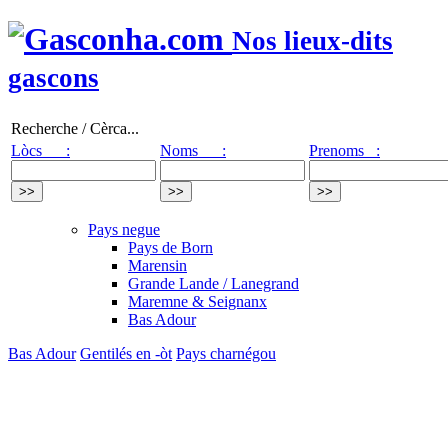
Nos lieux-dits
gascons
Recherche / Cèrca...
Lòcs :
Noms :
Prenoms :
Pays negue
Pays de Born
Marensin
Grande Lande / Lanegrand
Maremne & Seignanx
Bas Adour
Bas Adour
Gentilés en -òt
Pays charnégou