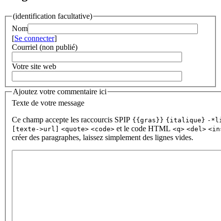
(identification facultative)
Nom
[
Se connecter
]
Courriel (non publié)
Votre site web
Ajoutez votre commentaire ici
Texte de votre message
Ce champ accepte les raccourcis SPIP
{{gras}}
{italique}
-*l
et le code HTML
[texte->url]
<quote>
<code>
<q>
<del>
<in
créer des paragraphes, laissez simplement des lignes vides.