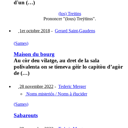
d'un (…)
(los) Treitins
Prononcer "(lous) Treÿtïnss".
1er octobre 2018
-
Gerard Saint-Gaudens
(Sames)
Maison du bourg
Au còr deu vilatge, au dret de la sala
polivalenta on se tieneva gèir lo capitòu d’agòr
de (…)
28 novembre 2022
-
Tederic Merger
Noms misteriós / Noms à élucider
(Sames)
Sabarouts