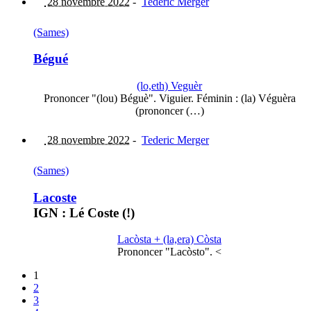
28 novembre 2022
-
Tederic Merger
(Sames)
Bégué
(lo,eth) Veguèr
Prononcer "(lou) Béguè". Viguier. Féminin : (la) Véguèra
(prononcer (…)
28 novembre 2022
-
Tederic Merger
(Sames)
Lacoste
IGN : Lé Coste (!)
Lacòsta + (la,era) Còsta
Prononcer "Lacòsto". <
1
2
3