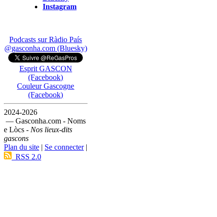
Instagram
Podcasts sur Ràdio País
@gasconha.com (Bluesky)
Esprit GASCON
(Facebook)
Couleur Gascogne
(Facebook)
2024-2026
— Gasconha.com - Noms
e Lòcs -
Nos lieux-dits
gascons
Plan du site
|
Se connecter
|
RSS 2.0