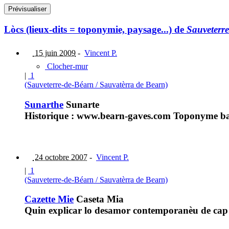
Lòcs (lieux-dits = toponymie, paysage...) de
Sauveterr
15 juin 2009
-
Vincent P.
Clocher-mur
|
1
(Sauveterre-de-Béarn / Sauvatèrra de Bearn)
Sunarthe
Sunarte
Historique : www.bearn-gaves.com Toponyme bas
24 octobre 2007
-
Vincent P.
|
1
(Sauveterre-de-Béarn / Sauvatèrra de Bearn)
Cazette Mie
Caseta Mia
Quin explicar lo desamor contemporanèu de cap a