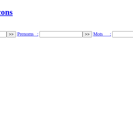
cons
Prenoms :
Mots :