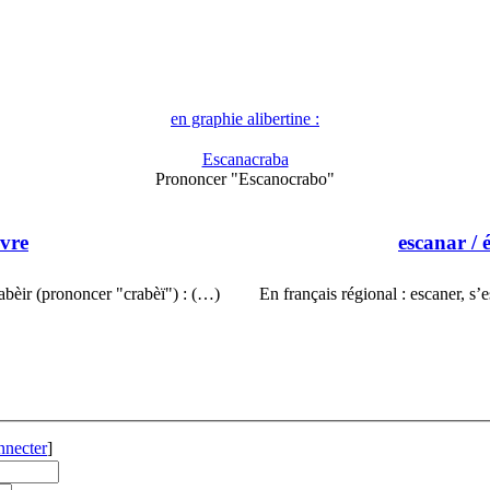
en graphie alibertine :
Escanacraba
Prononcer "Escanocrabo"
èvre
escanar
/ 
abèir (prononcer "crabèï") : (…)
En français régional : escaner, s’
nnecter
]