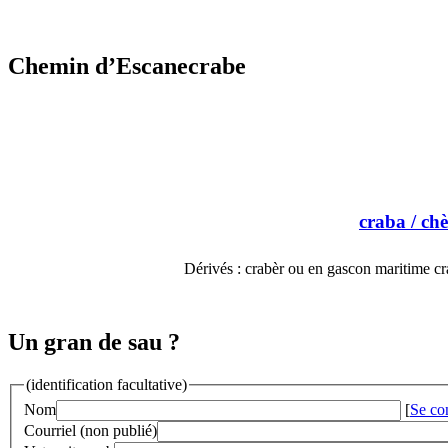
Chemin d’Escanecrabe
craba
/ ch
Dérivés : crabèr ou en gascon maritime cr
Un gran de sau ?
(identification facultative)
Nom
[
Se co
Courriel (non publié)