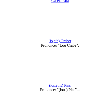
Caseta Mia
(lo,eth) Crabèr
Prononcer "Lou Crabè".
(los,eths) Pins
Prononcer "(lous) Pïns"...