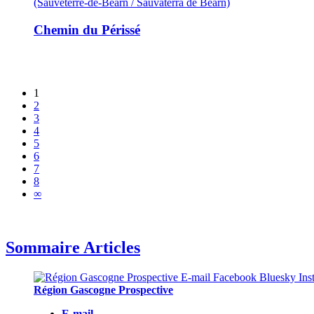
(Sauveterre-de-Béarn / Sauvatèrra de Bearn)
Chemin du Périssé
1
2
3
4
5
6
7
8
∞
Sommaire Articles
Région Gascogne Prospective
E-mail