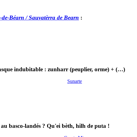
e-de-Béarn / Sauvatèrra de Bearn
:
que indubitable : zunharr (peuplier, orme) + (…)
Sunarte
u basco-landés ? Qu'ei bèth, hilh de puta !