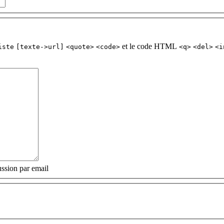
et le code HTML
iste
[texte->url]
<quote>
<code>
<q>
<del>
<i
ssion par email