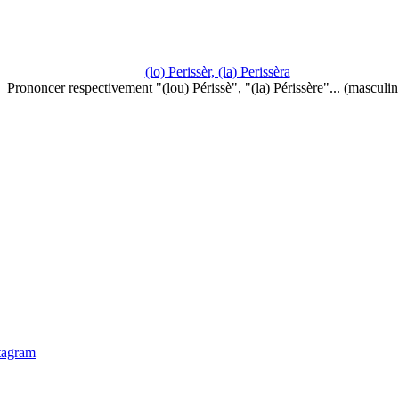
(lo) Perissèr, (la) Perissèra
Prononcer respectivement "(lou) Périssè", "(la) Périssère"... (masculi