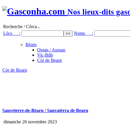
Nos lieux-dits gas
Recherche / Cèrca...
Lòcs :
Noms :
Béarn
Ossau / Aussau
Vic-Bilh
Còr de Bearn
Còr de Bearn
Sauveterre-de-Béarn / Sauvatèrra de Bearn
dimanche 26 novembre 2023