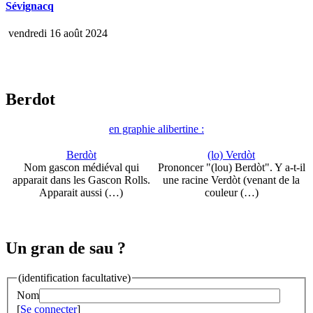
Sévignacq
vendredi 16 août 2024
Berdot
en graphie alibertine :
Berdòt
(lo) Verdòt
Nom gascon médiéval qui
Prononcer "(lou) Berdòt". Y a-t-il
apparait dans les Gascon Rolls.
une racine Verdòt (venant de la
Apparait aussi (…)
couleur (…)
Un gran de sau ?
(identification facultative)
Nom
[
Se connecter
]