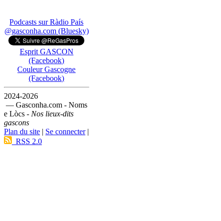
Podcasts sur Ràdio País
@gasconha.com (Bluesky)
Esprit GASCON
(Facebook)
Couleur Gascogne
(Facebook)
2024-2026
— Gasconha.com - Noms
e Lòcs -
Nos lieux-dits
gascons
Plan du site
|
Se connecter
|
RSS 2.0