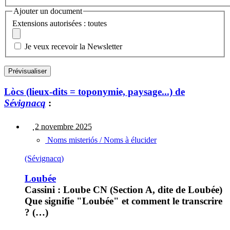
Ajouter un document
Extensions autorisées : toutes
Je veux recevoir la Newsletter
Lòcs (lieux-dits = toponymie, paysage...) de
Sévignacq
:
2 novembre 2025
Noms misteriós / Noms à élucider
(Sévignacq)
Loubée
Cassini : Loube CN (Section A, dite de Loubée)
Que signifie "Loubée" et comment le transcrire
? (…)