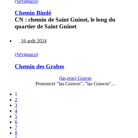
(Sévignacq)
Chemin Bindé
CN : chemin de Saint Guinet, le long du
quartier de Saint Guinet
16 août 2024
(Sévignacq)
Chemin des Grabes
(las,eras) Gravas
Prononcer "las Grawes", "las Grawos"...
1
2
3
4
5
6
7
8