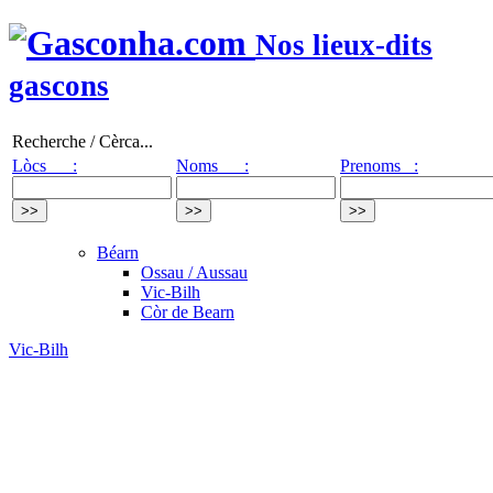
Nos lieux-dits
gascons
Recherche / Cèrca...
Lòcs :
Noms :
Prenoms :
Béarn
Ossau / Aussau
Vic-Bilh
Còr de Bearn
Vic-Bilh