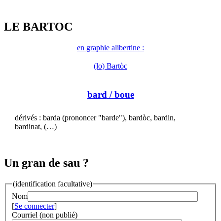
LE BARTOC
en graphie alibertine :
(lo) Bartòc
bard
/ boue
dérivés : barda (prononcer "barde"), bardòc, bardin,
bardinat, (…)
Un gran de sau ?
(identification facultative)
Nom
[
Se connecter
]
Courriel (non publié)