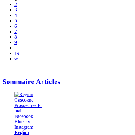
2
3
4
5
6
7
8
9
…
19
∞
Sommaire Articles
Région