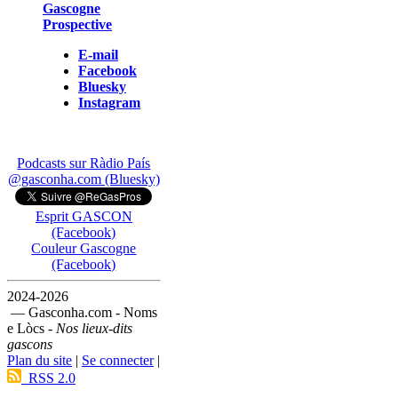
Gascogne
Prospective
E-mail
Facebook
Bluesky
Instagram
Podcasts sur Ràdio País
@gasconha.com (Bluesky)
Esprit GASCON
(Facebook)
Couleur Gascogne
(Facebook)
2024-2026
— Gasconha.com - Noms
e Lòcs -
Nos lieux-dits
gascons
Plan du site
|
Se connecter
|
RSS 2.0