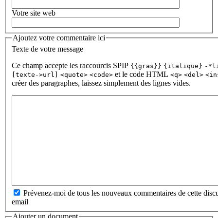
Votre site web
Ajoutez votre commentaire ici
Texte de votre message
Ce champ accepte les raccourcis SPIP
{{gras}}
{italique}
-*l
et le code HTML
[texte->url]
<quote>
<code>
<q>
<del>
<in
créer des paragraphes, laissez simplement des lignes vides.
Prévenez-moi de tous les nouveaux commentaires de cette discu
email
Ajouter un document