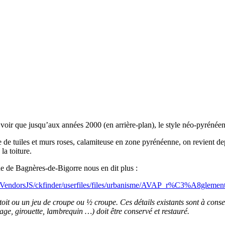
oir que jusqu’aux années 2000 (en arrière-plan), le style néo-pyrénéen c
e tuiles et murs roses, calamiteuse en zone pyrénéenne, on revient depui
la toiture.
ne de Bagnères-de-Bigorre nous en dit plus :
kVendorsJS/ckfinder/userfiles/files/urbanisme/AVAP_r%C3%A8glement
 toit ou un jeu de croupe ou ½ croupe. Ces détails existants sont à cons
age, girouette, lambrequin …) doit être conservé et restauré.