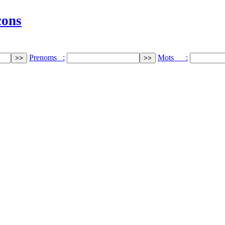
cons
Prenoms :
Mots :