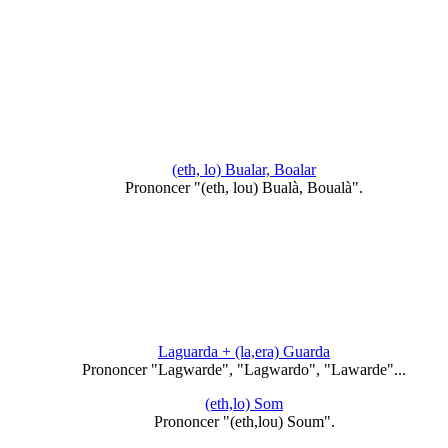
(eth, lo) Bualar, Boalar
Prononcer "(eth, lou) Bualà, Boualà".
Laguarda + (la,era) Guarda
Prononcer "Lagwarde", "Lagwardo", "Lawarde"...
(eth,lo) Som
Prononcer "(eth,lou) Soum".