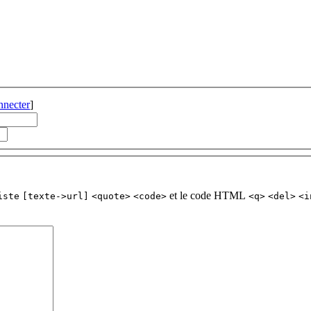
nnecter
]
et le code HTML
iste
[texte->url]
<quote>
<code>
<q>
<del>
<i