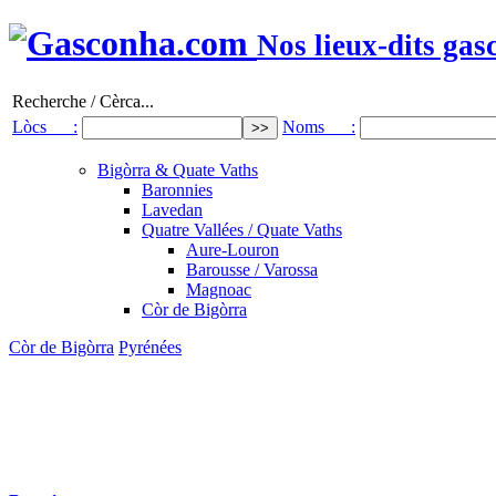
Nos lieux-dits gas
Recherche / Cèrca...
Lòcs :
Noms :
Bigòrra & Quate Vaths
Baronnies
Lavedan
Quatre Vallées / Quate Vaths
Aure-Louron
Barousse / Varossa
Magnoac
Còr de Bigòrra
Còr de Bigòrra
Pyrénées