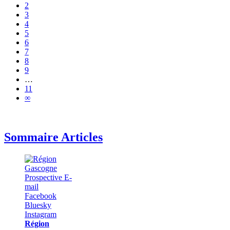
2
3
4
5
6
7
8
9
…
11
∞
Sommaire Articles
Région