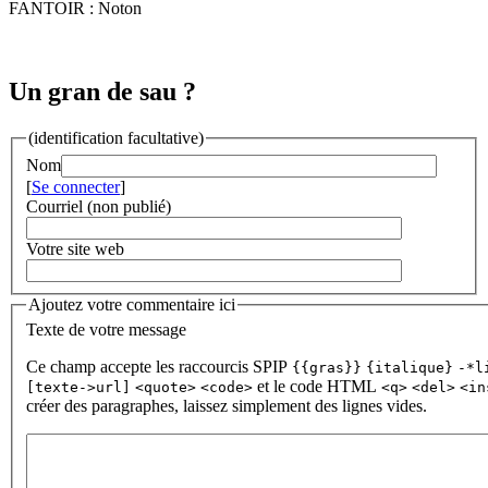
FANTOIR : Noton
Un gran de sau ?
(identification facultative)
Nom
[
Se connecter
]
Courriel (non publié)
Votre site web
Ajoutez votre commentaire ici
Texte de votre message
Ce champ accepte les raccourcis SPIP
{{gras}}
{italique}
-*l
et le code HTML
[texte->url]
<quote>
<code>
<q>
<del>
<in
créer des paragraphes, laissez simplement des lignes vides.