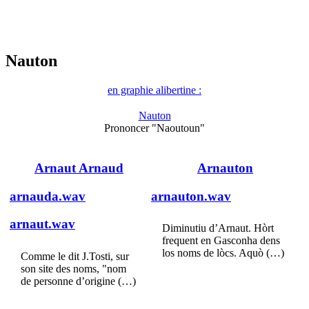
Nauton
en graphie alibertine :
Nauton
Prononcer "Naoutoun"
Arnaut Arnaud
Arnauton
arnauda.wav
arnauton.wav
arnaut.wav
Diminutiu d’Arnaut. Hòrt
frequent en Gasconha dens
los noms de lòcs. Aquò (…)
Comme le dit J.Tosti, sur
son site des noms, "nom
de personne d’origine (…)