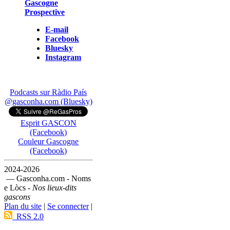
Gascogne
Prospective
E-mail
Facebook
Bluesky
Instagram
Podcasts sur Ràdio País
@gasconha.com (Bluesky)
Esprit GASCON
(Facebook)
Couleur Gascogne
(Facebook)
2024-2026
— Gasconha.com - Noms
e Lòcs -
Nos lieux-dits
gascons
Plan du site
|
Se connecter
|
RSS 2.0