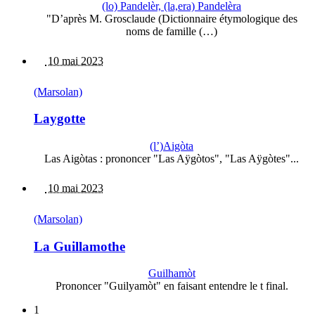
(lo) Pandelèr, (la,era) Pandelèra
"D’après M. Grosclaude (Dictionnaire étymologique des
noms de famille (…)
10 mai 2023
(Marsolan)
Laygotte
(l’)Aigòta
Las Aigòtas : prononcer "Las Aÿgòtos", "Las Aÿgòtes"...
10 mai 2023
(Marsolan)
La Guillamothe
Guilhamòt
Prononcer "Guilyamòt" en faisant entendre le t final.
1