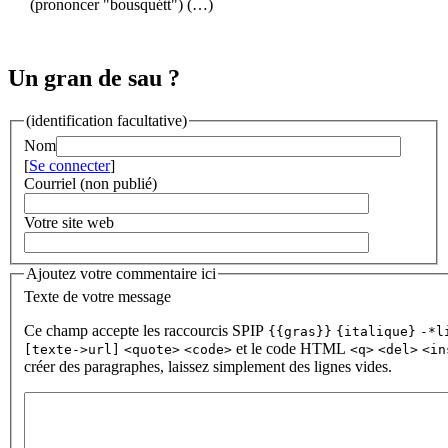
(prononcer "bousquétt") (…)
Un gran de sau ?
(identification facultative)
Nom
[
Se connecter
]
Courriel (non publié)
Votre site web
Ajoutez votre commentaire ici
Texte de votre message
Ce champ accepte les raccourcis SPIP
{{gras}}
{italique}
-*l
et le code HTML
[texte->url]
<quote>
<code>
<q>
<del>
<in
créer des paragraphes, laissez simplement des lignes vides.