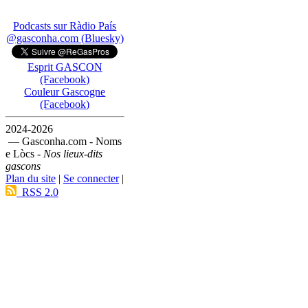
Podcasts sur Ràdio País
@gasconha.com (Bluesky)
Esprit GASCON
(Facebook)
Couleur Gascogne
(Facebook)
2024-2026
— Gasconha.com - Noms
e Lòcs -
Nos lieux-dits
gascons
Plan du site
|
Se connecter
|
RSS 2.0