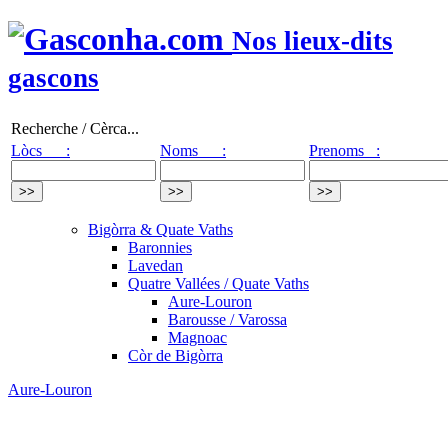
Nos lieux-dits
gascons
Recherche / Cèrca...
Lòcs :
Noms :
Prenoms :
Bigòrra & Quate Vaths
Baronnies
Lavedan
Quatre Vallées / Quate Vaths
Aure-Louron
Barousse / Varossa
Magnoac
Còr de Bigòrra
Aure-Louron