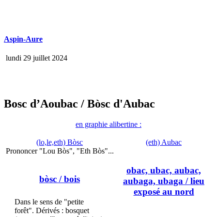
Aspin-Aure
lundi 29 juillet 2024
Bosc d’Aoubac
/ Bòsc d'Aubac
en graphie alibertine :
(lo,le,eth) Bòsc
(eth) Aubac
Prononcer "Lou Bòs", "Eth Bòs"...
obac, ubac, aubac,
bòsc
/ bois
aubaga, ubaga
/ lieu
exposé au nord
Dans le sens de "petite
forêt". Dérivés : bosquet