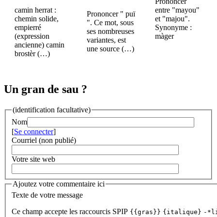
Prononcer
camin herrat :
entre "mayou"
Prononcer " puï
chemin solide,
et "majou".
". Ce mot, sous
empierré
Synonyme :
ses nombreuses
(expression
màger
variantes, est
ancienne) camin
une source (…)
brostèr (…)
Un gran de sau ?
(identification facultative)
Nom
[
Se connecter
]
Courriel (non publié)
Votre site web
Ajoutez votre commentaire ici
Texte de votre message
Ce champ accepte les raccourcis SPIP
{{gras}}
{italique}
-*l