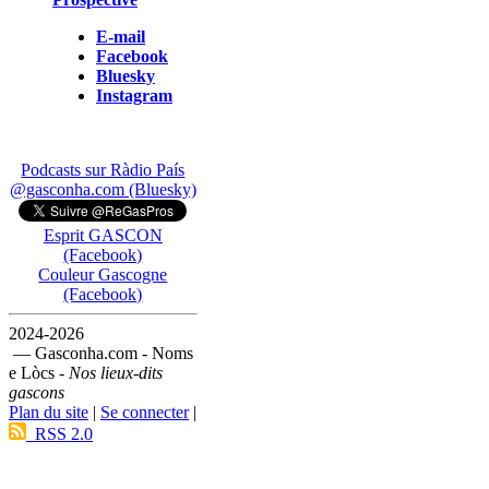
E-mail
Facebook
Bluesky
Instagram
Podcasts sur Ràdio País
@gasconha.com (Bluesky)
Esprit GASCON
(Facebook)
Couleur Gascogne
(Facebook)
2024-2026
— Gasconha.com - Noms
e Lòcs -
Nos lieux-dits
gascons
Plan du site
|
Se connecter
|
RSS 2.0