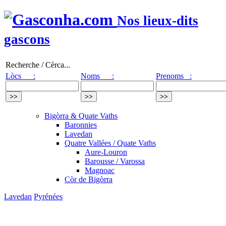
Nos lieux-dits
gascons
Recherche / Cèrca...
Lòcs :
Noms :
Prenoms :
Bigòrra & Quate Vaths
Baronnies
Lavedan
Quatre Vallées / Quate Vaths
Aure-Louron
Barousse / Varossa
Magnoac
Còr de Bigòrra
Lavedan
Pyrénées