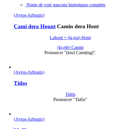
Noms de voie gascons historiques complets
(Ayros-Arbouix)
Cami dera Hount
Camin dera Hont
Lahont + (la,era) Hont
(lo,eth) Camin
Prononcer "(lou) Cami(ng)".
(Ayros-Arbouix)
Tidos
Tidòs
Prononcer "Tidòs"
(Ayros-Arbouix)