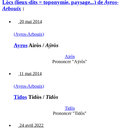
Lòcs (lieux-dits = toponymie, paysage...) de
Ayros-
Arbouix
:
20 mai 2014
(Ayros-Arbouix)
Ayros
Airòs
/
Aÿròs
Airòs
Prononcer "Aÿròs"
11 mai 2014
(Ayros-Arbouix)
Tidos
Tidòs
/
Tidòs
Tidòs
Prononcer "Tidòs"
24 avril 2022