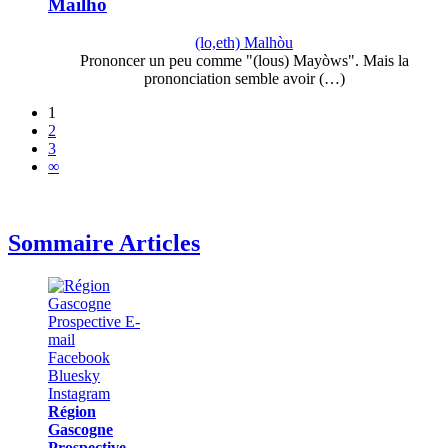
Mailho
(lo,eth) Malhòu
Prononcer un peu comme "(lous) Mayòws". Mais la
prononciation semble avoir (…)
1
2
3
∞
Sommaire Articles
Région
Gascogne
Prospective