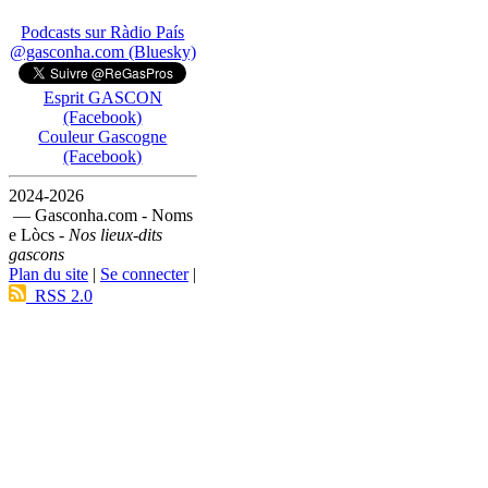
Podcasts sur Ràdio País
@gasconha.com (Bluesky)
Esprit GASCON
(Facebook)
Couleur Gascogne
(Facebook)
2024-2026
— Gasconha.com - Noms
e Lòcs -
Nos lieux-dits
gascons
Plan du site
|
Se connecter
|
RSS 2.0