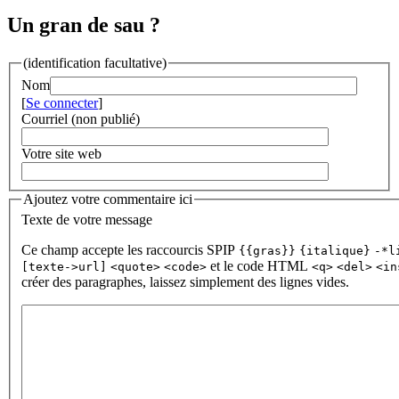
Un gran de sau ?
(identification facultative)
Nom
[
Se connecter
]
Courriel (non publié)
Votre site web
Ajoutez votre commentaire ici
Texte de votre message
Ce champ accepte les raccourcis SPIP
{{gras}}
{italique}
-*l
et le code HTML
[texte->url]
<quote>
<code>
<q>
<del>
<in
créer des paragraphes, laissez simplement des lignes vides.