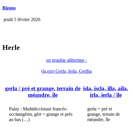
Bizous
jeudi 5 février 2026
Herle
en graphie alibertine :
(la,era) Gerla, Ierla, Gerlha
gerla
/ pré et grange, terrain de
isla, iscla, illa, aïla,
méandre, île
irla, ierla
/ île
Palay : Multidiccionari francés-
gerla = pré et
occitangèrm, gèrt = grange et prés
grange, terrain de
au bas (…)
méandre, île