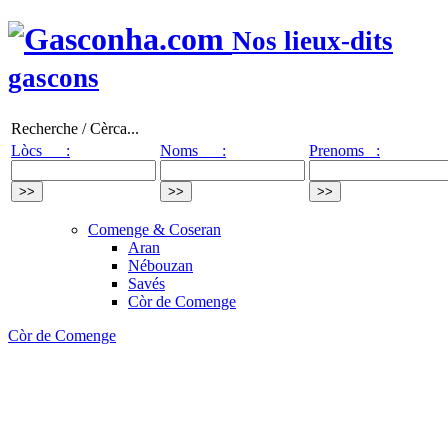
Nos lieux-dits
gascons
Recherche / Cèrca...
Lòcs :
Noms :
Prenoms :
Comenge & Coseran
Aran
Nébouzan
Savés
Còr de Comenge
Còr de Comenge