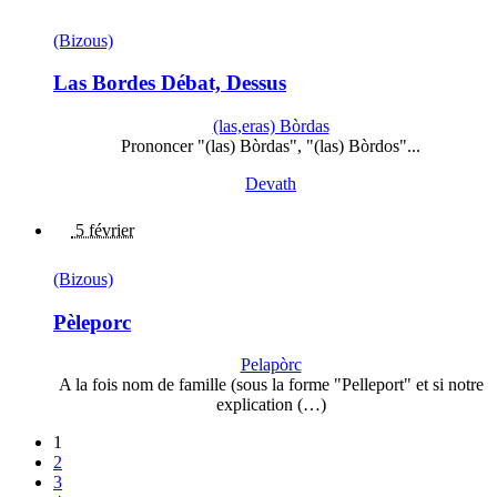
(Bizous)
Las Bordes Débat, Dessus
(las,eras) Bòrdas
Prononcer "(las) Bòrdas", "(las) Bòrdos"...
Devath
5 février
(Bizous)
Pèleporc
Pelapòrc
A la fois nom de famille (sous la forme "Pelleport" et si notre
explication (…)
1
2
3