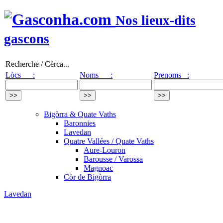
Nos lieux-dits
gascons
Recherche / Cèrca...
Lòcs :
Noms :
Prenoms :
Bigòrra & Quate Vaths
Baronnies
Lavedan
Quatre Vallées / Quate Vaths
Aure-Louron
Barousse / Varossa
Magnoac
Còr de Bigòrra
Lavedan