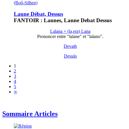
(Boô-Silhen)
Lanne Débat, Dessus
FANTOIR : Lannes, Lanne Debat Dessus
Lalana + (la,era) Lana
Prononcer entre "lalane" et "lalano".
Devath
Dessús
1
2
3
4
5
∞
Sommaire Articles