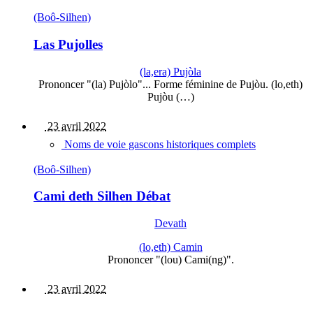
(Boô-Silhen)
Las Pujolles
(la,era) Pujòla
Prononcer "(la) Pujòlo"... Forme féminine de Pujòu. (lo,eth)
Pujòu (…)
23 avril 2022
Noms de voie gascons historiques complets
(Boô-Silhen)
Cami deth Silhen Débat
Devath
(lo,eth) Camin
Prononcer "(lou) Cami(ng)".
23 avril 2022