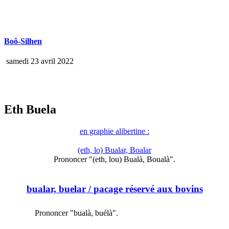
Boô-Silhen
samedi 23 avril 2022
Eth Buela
en graphie alibertine :
(eth, lo) Bualar, Boalar
Prononcer "(eth, lou) Bualà, Boualà".
bualar, buelar
/ pacage réservé aux bovins
Prononcer "bualà, buélà".