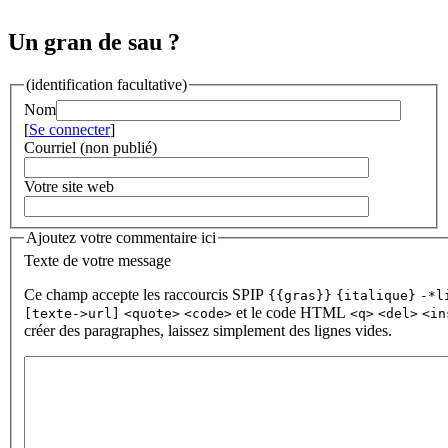
Un gran de sau ?
(identification facultative)
Nom
[
Se connecter
]
Courriel (non publié)
Votre site web
Ajoutez votre commentaire ici
Texte de votre message
Ce champ accepte les raccourcis SPIP
{{gras}}
{italique}
-*l
et le code HTML
[texte->url]
<quote>
<code>
<q>
<del>
<in
créer des paragraphes, laissez simplement des lignes vides.