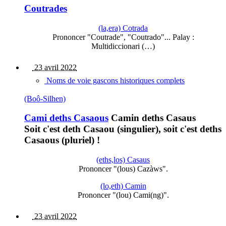
Coutrades
(la,era) Cotrada
Prononcer "Coutrade", "Coutrado"... Palay :
Multidiccionari (…)
23 avril 2022
Noms de voie gascons historiques complets
(Boô-Silhen)
Cami deths Casaous
Camin deths Casaus
Soit c'est deth Casaou (singulier), soit c'est deths
Casaous (pluriel) !
(eths,los) Casaus
Prononcer "(lous) Cazàws".
(lo,eth) Camin
Prononcer "(lou) Cami(ng)".
23 avril 2022