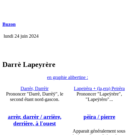
Buzon
lundi 24 juin 2024
Darrè Lapeyrère
en graphie alibertine :
Darrèr, Darrèir
Lapeirèra + (la,era) Peirèra
Prononcer "Darrè, Darrèÿ", le
Prononcer "Lapeÿrère",
second étant nord-gascon.
"Lapeÿrèro"...
arrèr, darrèr
/ arrière,
pèira
/ pierre
derrière, à l'ouest
Apparait généralement sous