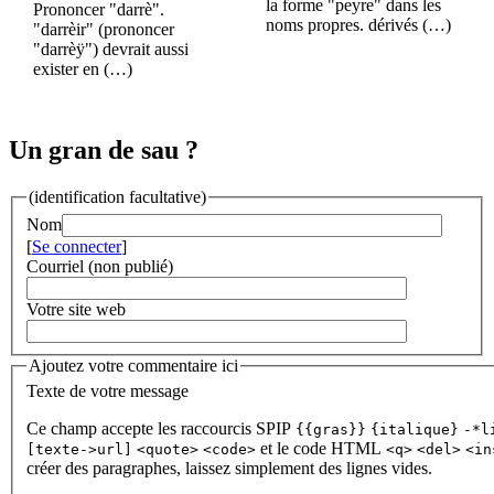
la forme "peyre" dans les
Prononcer "darrè".
noms propres. dérivés (…)
"darrèir" (prononcer
"darrèÿ") devrait aussi
exister en (…)
Un gran de sau ?
(identification facultative)
Nom
[
Se connecter
]
Courriel (non publié)
Votre site web
Ajoutez votre commentaire ici
Texte de votre message
Ce champ accepte les raccourcis SPIP
{{gras}}
{italique}
-*l
et le code HTML
[texte->url]
<quote>
<code>
<q>
<del>
<in
créer des paragraphes, laissez simplement des lignes vides.