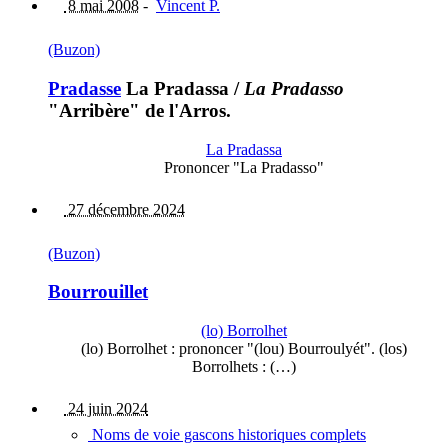
8 mai 2008
-
Vincent P.
(Buzon)
Pradasse
La Pradassa
/
La Pradasso
"Arribère" de l'Arros.
La Pradassa
Prononcer "La Pradasso"
27 décembre 2024
(Buzon)
Bourrouillet
(lo) Borrolhet
(lo) Borrolhet : prononcer "(lou) Bourroulyét". (los)
Borrolhets : (…)
24 juin 2024
Noms de voie gascons historiques complets