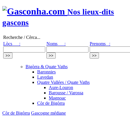
Nos lieux-dits
gascons
Recherche / Cèrca...
Lòcs :
Noms :
Prenoms :
Bigòrra & Quate Vaths
Baronnies
Lavedan
Quatre Vallées / Quate Vaths
Aure-Louron
Barousse / Varossa
Magnoac
Còr de Bigòrra
Còr de Bigòrra
Gascogne médiane