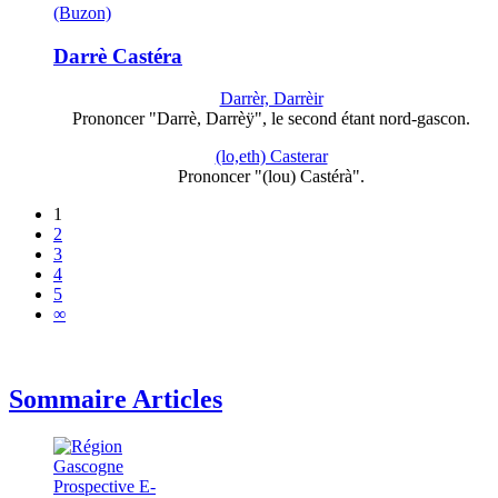
(Buzon)
Darrè Castéra
Darrèr, Darrèir
Prononcer "Darrè, Darrèÿ", le second étant nord-gascon.
(lo,eth) Casterar
Prononcer "(lou) Castérà".
1
2
3
4
5
∞
Sommaire Articles