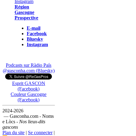
Région
Gascogne
Prospective
E-mail
Facebook
Bluesky
Instagram
Podcasts sur Ràdio País
@gasconha.com (Bluesky)
Esprit GASCON
(Facebook)
Couleur Gascogne
(Facebook)
2024-2026
— Gasconha.com - Noms
e Lòcs -
Nos lieux-dits
gascons
Plan du site
|
Se connecter
|