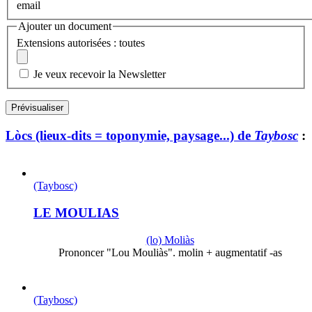
email
Ajouter un document
Extensions autorisées : toutes
Je veux recevoir la Newsletter
Lòcs (lieux-dits = toponymie, paysage...) de
Taybosc
:
(Taybosc)
LE MOULIAS
(lo) Moliàs
Prononcer "Lou Mouliàs". molin + augmentatif -as
(Taybosc)