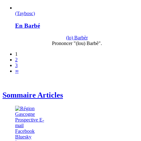
(Taybosc)
En Barbé
(lo) Barbèr
Prononcer "(lou) Barbè".
1
2
3
∞
Sommaire Articles