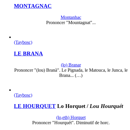
MONTAGNAC
Montanhac
Prononcer "Mountagnat"...
(Taybosc)
LE BRANA
(lo) Branar
Prononcer "(lou) Branà". Le Pignada, le Matouca, le Junca, le
Brana... (…)
(Taybosc)
LE HOURQUET
Lo Horquet
/
Lou Hourquét
(lo,eth) Horquet
Prononcer "Hourquét". Diminutif de horc.