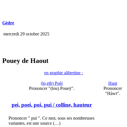
Gèdre
mercredi 29 octobre 2025
Pouey de Haout
en graphie alibertine :
(lo,eth) Poèi
Haut
Prononcer "(lou) Poueÿ".
Prononcer
"Hàwt".
pei, poei, poi, pui
/ colline, hauteur
Prononcer " puï ". Ce mot, sous ses nombreuses
variantes, est une source (…)