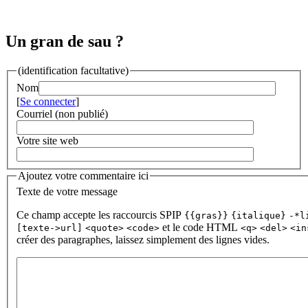
Un gran de sau ?
(identification facultative)
Nom
[
Se connecter
]
Courriel (non publié)
Votre site web
Ajoutez votre commentaire ici
Texte de votre message
Ce champ accepte les raccourcis SPIP
{{gras}}
{italique}
-*l
et le code HTML
[texte->url]
<quote>
<code>
<q>
<del>
<in
créer des paragraphes, laissez simplement des lignes vides.