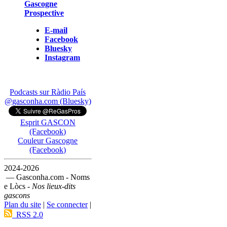
Gascogne
Prospective
E-mail
Facebook
Bluesky
Instagram
Podcasts sur Ràdio País
@gasconha.com (Bluesky)
Esprit GASCON
(Facebook)
Couleur Gascogne
(Facebook)
2024-2026
— Gasconha.com - Noms
e Lòcs -
Nos lieux-dits
gascons
Plan du site
|
Se connecter
|
RSS 2.0