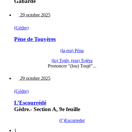
Gabarde
29 octobre 2025
(Gèdre)
Pène de Touyères
(la,era) Pèna
(lo) Tojèr, (era) Tojèra
Prononcer "(lou) Toujè"...
29 octobre 2025
(Gèdre)
L’Escourrédé
Gèdre.- Section A, 9e feuille
(l’)Escorreder
1