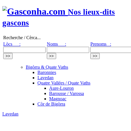
Nos lieux-dits
gascons
Recherche / Cèrca...
Lòcs :
Noms :
Prenoms :
Bigòrra & Quate Vaths
Baronnies
Lavedan
Quatre Vallées / Quate Vaths
Aure-Louron
Barousse / Varossa
Magnoac
Còr de Bigòrra
Lavedan