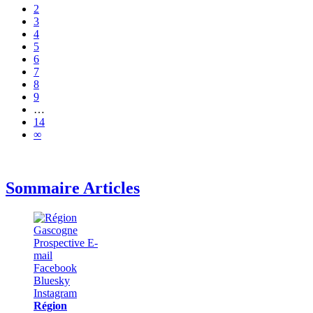
2
3
4
5
6
7
8
9
…
14
∞
Sommaire Articles
Région