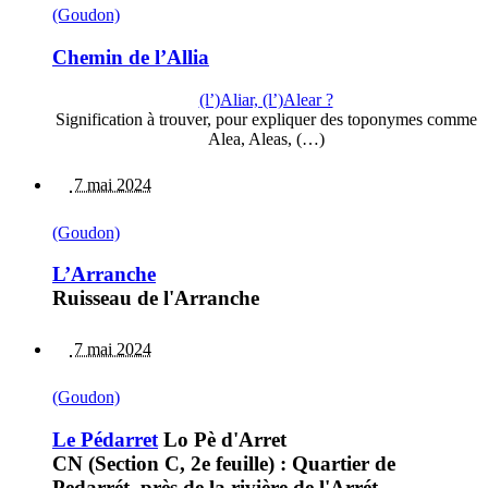
(Goudon)
Chemin de l’Allia
(l’)Aliar, (l’)Alear ?
Signification à trouver, pour expliquer des toponymes comme
Alea, Aleas, (…)
7 mai 2024
(Goudon)
L’Arranche
Ruisseau de l'Arranche
7 mai 2024
(Goudon)
Le Pédarret
Lo Pè d'Arret
CN (Section C, 2e feuille) : Quartier de
Pedarrét, près de la rivière de l'Arrét