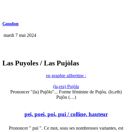
Goudon
mardi 7 mai 2024
Las Puyoles
/ Las Pujòlas
en graphie alibertine :
(la,era) Pujòla
Prononcer "(la) Pujòlo"... Forme féminine de Pujòu. (lo,eth)
Pujòu (…)
pei, poei, poi, pui
/ colline, hauteur
Prononcer " puï ". Ce mot, sous ses nombreuses variantes, est