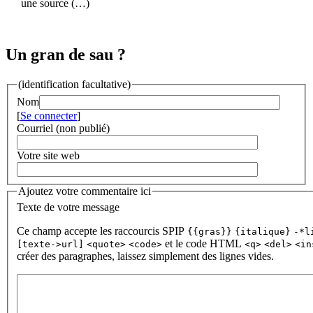
une source (…)
Un gran de sau ?
(identification facultative)
Nom
[
Se connecter
]
Courriel (non publié)
Votre site web
Ajoutez votre commentaire ici
Texte de votre message
Ce champ accepte les raccourcis SPIP
{{gras}}
{italique}
-*l
et le code HTML
[texte->url]
<quote>
<code>
<q>
<del>
<in
créer des paragraphes, laissez simplement des lignes vides.