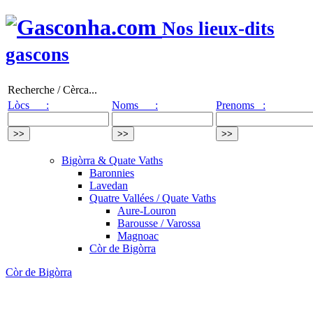
Nos lieux-dits
gascons
Recherche / Cèrca...
Lòcs :
Noms :
Prenoms :
Bigòrra & Quate Vaths
Baronnies
Lavedan
Quatre Vallées / Quate Vaths
Aure-Louron
Barousse / Varossa
Magnoac
Còr de Bigòrra
Còr de Bigòrra