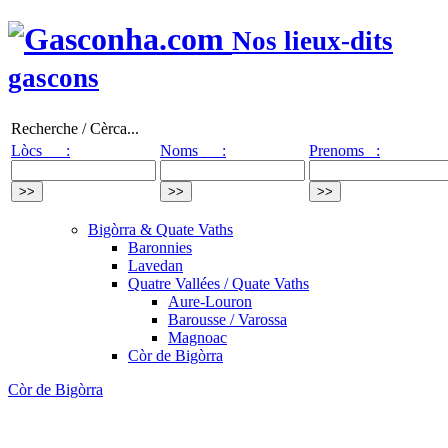
Nos lieux-dits
gascons
Recherche / Cèrca...
Lòcs :
Noms :
Prenoms :
Bigòrra & Quate Vaths
Baronnies
Lavedan
Quatre Vallées / Quate Vaths
Aure-Louron
Barousse / Varossa
Magnoac
Còr de Bigòrra
Còr de Bigòrra