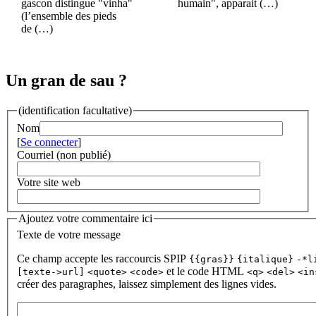
gascon distingue "vinha"
humain", apparait (…)
(l’ensemble des pieds
de (…)
Un gran de sau ?
(identification facultative)
Nom
[
Se connecter
]
Courriel (non publié)
Votre site web
Ajoutez votre commentaire ici
Texte de votre message
Ce champ accepte les raccourcis SPIP
{{gras}}
{italique}
-*l
et le code HTML
[texte->url]
<quote>
<code>
<q>
<del>
<in
créer des paragraphes, laissez simplement des lignes vides.