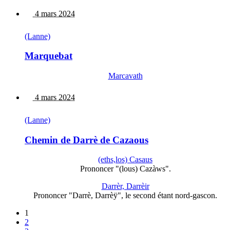
4 mars 2024
(Lanne)
Marquebat
Marcavath
4 mars 2024
(Lanne)
Chemin de Darrè de Cazaous
(eths,los) Casaus
Prononcer "(lous) Cazàws".
Darrèr, Darrèir
Prononcer "Darrè, Darrèÿ", le second étant nord-gascon.
1
2