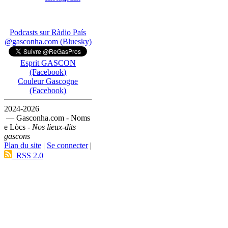
Podcasts sur Ràdio País
@gasconha.com (Bluesky)
Esprit GASCON
(Facebook)
Couleur Gascogne
(Facebook)
2024-2026
— Gasconha.com - Noms
e Lòcs -
Nos lieux-dits
gascons
Plan du site
|
Se connecter
|
RSS 2.0