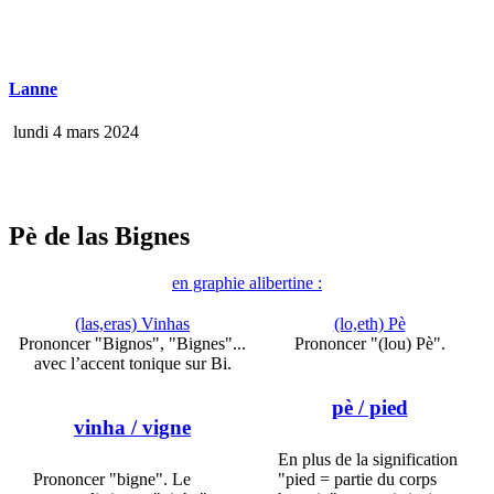
Lanne
lundi 4 mars 2024
Pè de las Bignes
en graphie alibertine :
(las,eras) Vinhas
(lo,eth) Pè
Prononcer "Bignos", "Bignes"...
Prononcer "(lou) Pè".
avec l’accent tonique sur Bi.
pè
/ pied
vinha
/ vigne
En plus de la signification
Prononcer "bigne". Le
"pied = partie du corps