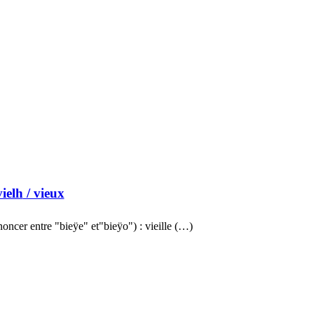
vielh
/ vieux
oncer entre "bieÿe" et"bieÿo") : vieille (…)