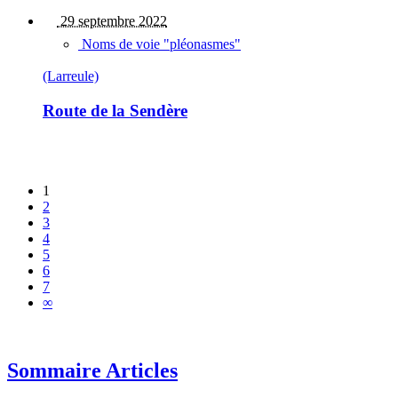
29 septembre 2022
Noms de voie "pléonasmes"
(Larreule)
Route de la Sendère
1
2
3
4
5
6
7
∞
Sommaire Articles