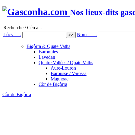
Nos lieux-dits gas
Recherche / Cèrca...
Lòcs :
Noms :
Bigòrra & Quate Vaths
Baronnies
Lavedan
Quatre Vallées / Quate Vaths
Aure-Louron
Barousse / Varossa
Magnoac
Còr de Bigòrra
Còr de Bigòrra