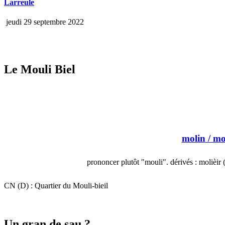
Larreule
jeudi 29 septembre 2022
Le Mouli Biel
molin
/ mo
prononcer plutôt "mouli". dérivés : molièir
CN (D) : Quartier du Mouli-bieil
Un gran de sau ?