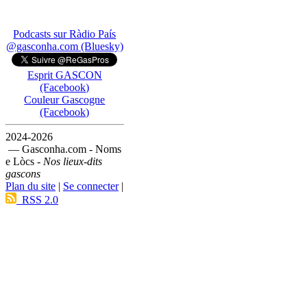
Podcasts sur Ràdio País
@gasconha.com (Bluesky)
Esprit GASCON
(Facebook)
Couleur Gascogne
(Facebook)
2024-2026
— Gasconha.com - Noms
e Lòcs -
Nos lieux-dits
gascons
Plan du site
|
Se connecter
|
RSS 2.0