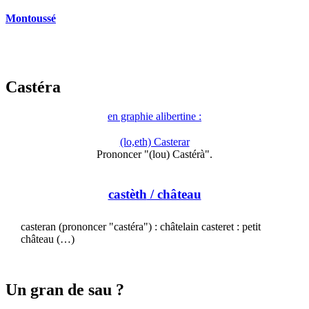
Montoussé
Castéra
en graphie alibertine :
(lo,eth) Casterar
Prononcer "(lou) Castérà".
castèth
/ château
casteran (prononcer "castéra") : châtelain casteret : petit
château (…)
Un gran de sau ?