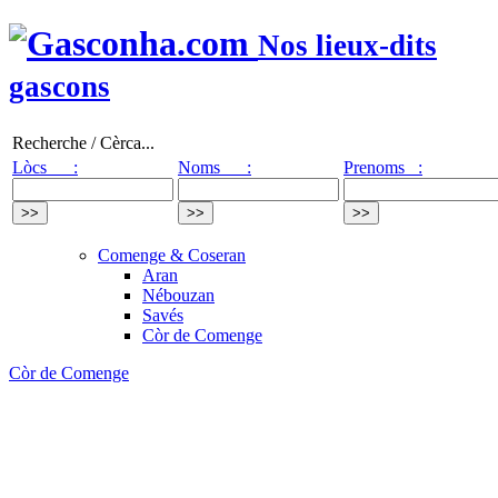
Nos lieux-dits
gascons
Recherche / Cèrca...
Lòcs :
Noms :
Prenoms :
Comenge & Coseran
Aran
Nébouzan
Savés
Còr de Comenge
Còr de Comenge