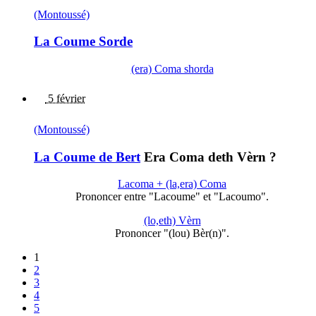
(Montoussé)
La Coume Sorde
(era) Coma shorda
5 février
(Montoussé)
La Coume de Bert
Era Coma deth Vèrn ?
Lacoma + (la,era) Coma
Prononcer entre "Lacoume" et "Lacoumo".
(lo,eth) Vèrn
Prononcer "(lou) Bèr(n)".
1
2
3
4
5