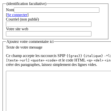
(identification facultative)
Nom
[
Se connecter
]
Courriel (non publié)
Votre site web
Ajoutez votre commentaire ici
Texte de votre message
Ce champ accepte les raccourcis SPIP
{{gras}}
{italique}
-*l
et le code HTML
[texte->url]
<quote>
<code>
<q>
<del>
<in
créer des paragraphes, laissez simplement des lignes vides.