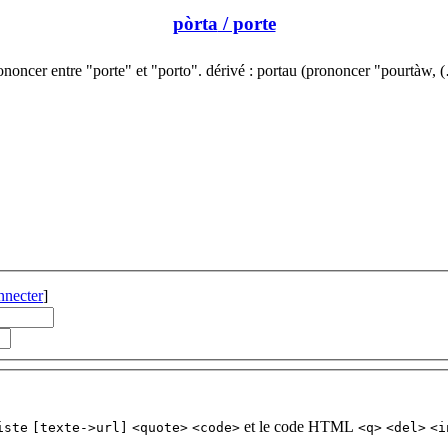
pòrta
/ porte
ononcer entre "porte" et "porto". dérivé : portau (prononcer "pourtàw, 
nnecter
]
et le code HTML
iste
[texte->url]
<quote>
<code>
<q>
<del>
<i