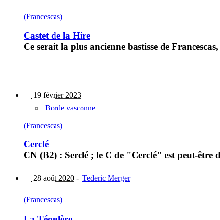
(Francescas)
Castet de la Hire
Ce serait la plus ancienne bastisse de Francescas,
19 février 2023
Borde vasconne
(Francescas)
Cerclé
CN (B2) : Serclé ; le C de "Cerclé" est peut-être 
28 août 2020
-
Tederic Merger
(Francescas)
La Téoulère