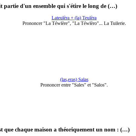
t partie d'un ensemble qui s'étire le long de (…)
Lateulèra + (la) Teulèra
Prononcer "La Téwlère", "La Téwlèro"... La Tuilerie.
(las,eras) Salas
Prononcer entre "Sales" et "Salos".
 est que chaque maison a théoriquement un nom : (…)