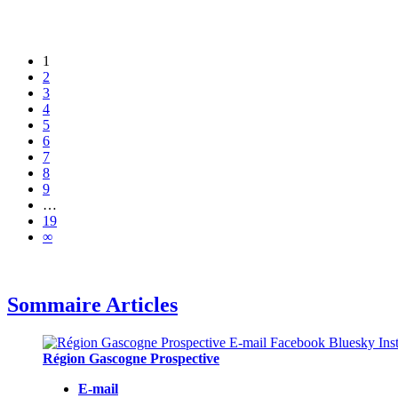
1
2
3
4
5
6
7
8
9
…
19
∞
Sommaire Articles
Région Gascogne Prospective
E-mail