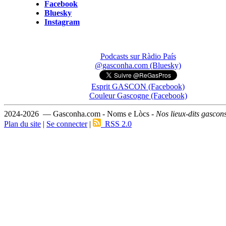
Facebook
Bluesky
Instagram
Podcasts sur Ràdio País
@gasconha.com (Bluesky)
Esprit GASCON (Facebook)
Couleur Gascogne (Facebook)
2024-2026 — Gasconha.com - Noms e Lòcs -
Nos lieux-dits gascon
Plan du site
|
Se connecter
|
RSS 2.0