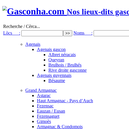
Nos lieux-dits gas
Recherche / Cèrca...
Lòcs :
Noms :
Agenais
Agenais gascon
Albret néracais
Queyran
Brulhois / Brulhés
Rive droite gasconne
Agenais guyennais
Bésaume
Grand Armagnac
Astarac
Haut Armagnac - Pays d’Auch
Fezensac
Eauzan / Eusan
Fezensaguet
Gimoès
Armagnac & Condomois