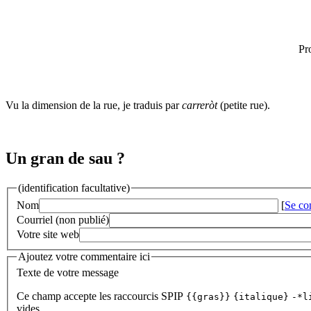
Pr
Vu la dimension de la rue, je traduis par
carreròt
(petite rue).
Un gran de sau ?
(identification facultative)
Nom
[
Se co
Courriel (non publié)
Votre site web
Ajoutez votre commentaire ici
Texte de votre message
Ce champ accepte les raccourcis SPIP
{{gras}}
{italique}
-*l
vides.