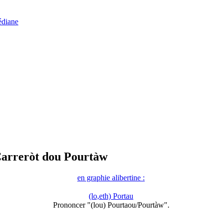
diane
Carreròt dou Pourtàw
en graphie alibertine :
(lo,eth) Portau
Prononcer "(lou) Pourtaou/Pourtàw".