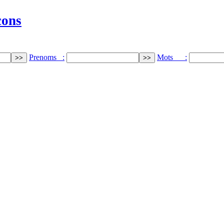
cons
Prenoms :
Mots :