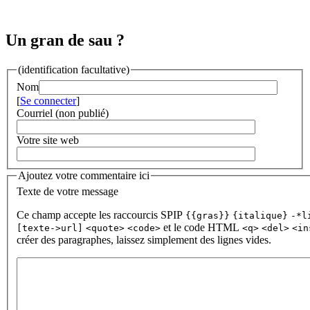
Un gran de sau ?
(identification facultative)
Nom
[
Se connecter
]
Courriel (non publié)
Votre site web
Ajoutez votre commentaire ici
Texte de votre message
Ce champ accepte les raccourcis SPIP
{{gras}}
{italique}
-*l
et le code HTML
[texte->url]
<quote>
<code>
<q>
<del>
<in
créer des paragraphes, laissez simplement des lignes vides.