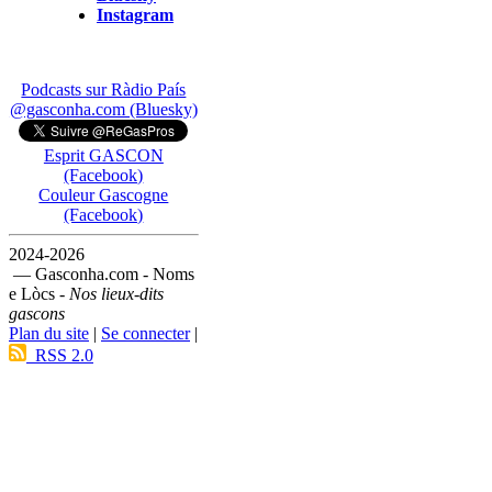
Instagram
Podcasts sur Ràdio País
@gasconha.com (Bluesky)
Esprit GASCON
(Facebook)
Couleur Gascogne
(Facebook)
2024-2026
— Gasconha.com - Noms
e Lòcs -
Nos lieux-dits
gascons
Plan du site
|
Se connecter
|
RSS 2.0