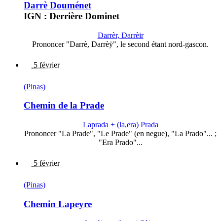
Darrè Douménet
IGN : Derrière Dominet
Darrèr, Darrèir
Prononcer "Darrè, Darrèÿ", le second étant nord-gascon.
5 février
(Pinas)
Chemin de la Prade
Laprada + (la,era) Prada
Prononcer "La Prade", "Le Prade" (en negue), "La Prado"... ;
"Era Prado"...
5 février
(Pinas)
Chemin Lapeyre