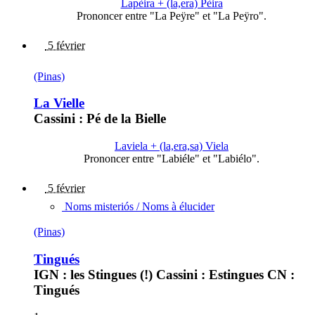
Lapèira + (la,era) Pèira
Prononcer entre "La Peÿre" et "La Peÿro".
5 février
(Pinas)
La Vielle
Cassini : Pé de la Bielle
Laviela + (la,era,sa) Viela
Prononcer entre "Labiéle" et "Labiélo".
5 février
Noms misteriós / Noms à élucider
(Pinas)
Tingués
IGN : les Stingues (!) Cassini : Estingues CN :
Tingués