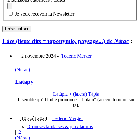
Je veux recevoir la Newsletter
Lòcs (lieux-dits = toponymie, paysage...) de
Nérac
:
2 novembre 2024
-
Tederic Merger
(Nérac)
Latapy
Latàpia + (la,era) Tàpia
Il semble qu’il faille prononcer "Latàpi" (accent tonique sur
ta).
10 août 2024
-
Tederic Merger
Courses landaises & jeux taurins
|
2
(Nérac)