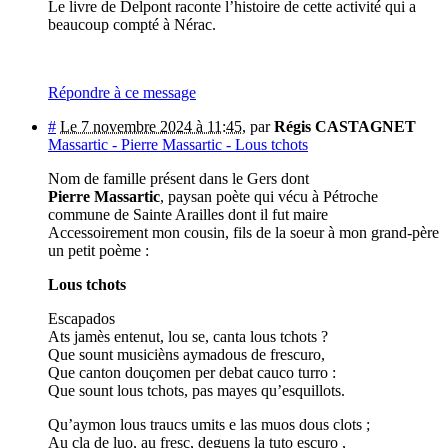
Le livre de Delpont raconte l’histoire de cette activité qui a
beaucoup compté à Nérac.
Répondre à ce message
#
Le 7 novembre 2024 à 11:45
,
par
Régis CASTAGNET
Massartic - Pierre Massartic - Lous tchots
Nom de famille présent dans le Gers dont
Pierre Massartic
, paysan poète qui vécu à Pétroche
commune de Sainte Arailles dont il fut maire
Accessoirement mon cousin, fils de la soeur à mon grand-père
un petit poème :
Lous tchots
Escapados
Ats jamès entenut, lou se, canta lous tchots ?
Que sount musicièns aymadous de frescuro,
Que canton douçomen per debat cauco turro :
Que sount lous tchots, pas mayes qu’esquillots.
Qu’aymon lous traucs umits e las muos dous clots ;
Au cla de luo, au fresc, deguens la tuto escuro ,