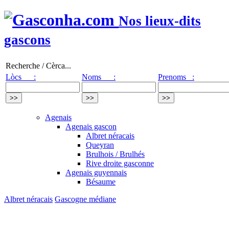
Nos lieux-dits
gascons
Recherche / Cèrca...
Lòcs :
Noms :
Prenoms :
Agenais
Agenais gascon
Albret néracais
Queyran
Brulhois / Brulhés
Rive droite gasconne
Agenais guyennais
Bésaume
Albret néracais
Gascogne médiane