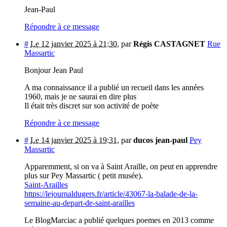
Jean-Paul
Répondre à ce message
#
Le 12 janvier 2025 à 21:30
,
par
Régis CASTAGNET
Rue
Massartic
Bonjour Jean Paul
A ma connaissance il a publié un recueil dans les années
1960, mais je ne saurai en dire plus
Il était très discret sur son activité de poète
Répondre à ce message
#
Le 14 janvier 2025 à 19:31
,
par
ducos jean-paul
Pey
Massartic
Apparemment, si on va à Saint Araille, on peut en apprendre
plus sur Pey Massartic ( petit musée).
Saint-Arailles
https://lejournaldugers.fr/article/43067-la-balade-de-la-
semaine-au-depart-de-saint-arailles
Le BlogMarciac a publié quelques poemes en 2013 comme