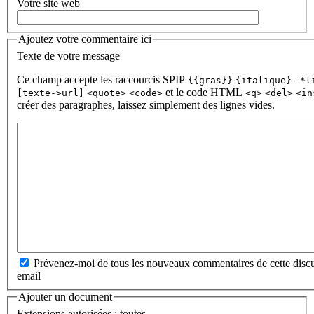
Votre site web
Ajoutez votre commentaire ici
Texte de votre message
Ce champ accepte les raccourcis SPIP
{{gras}}
{italique}
-*l
et le code HTML
[texte->url]
<quote>
<code>
<q>
<del>
<in
créer des paragraphes, laissez simplement des lignes vides.
Prévenez-moi de tous les nouveaux commentaires de cette discu
email
Ajouter un document
Extensions autorisées : toutes