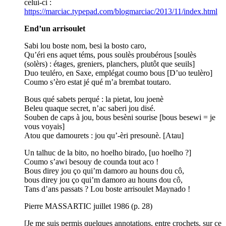
celui-ci :
https://marciac.typepad.com/blogmarciac/2013/11/index.html
End’un arrisoulet
Sabi lou boste nom, besi la bosto caro,
Qu’éri ens aquet téms, pous soulès proubérous [soulès
(solèrs) : étages, greniers, planchers, plutôt que seuils]
Duo teuléro, en Saxe, emplégat coumo bous [D’uo teulèro]
Coumo s’èro estat jé qué m’a brembat toutaro.
Bous qué sabets perqué : la pietat, lou joenè
Beleu quaque secret, n’ac saberi jou disé.
Souben de caps à jou, bous besèni sourise [bous besewi = je
vous voyais]
Atou que damourets : jou qu’-èri presounè. [Atau]
Un talhuc de la bito, no hoelho birado, [uo hoelho ?]
Coumo s’awi besouy de counda tout aco !
Bous direy jou ço qui’m damoro au houns dou cô,
bous direy jou ço qui’m damoro au houns dou cô,
Tans d’ans passats ? Lou boste arrisoulet Maynado !
Pierre MASSARTIC juillet 1986 (p. 28)
[Je me suis permis quelques annotations, entre crochets, sur ce