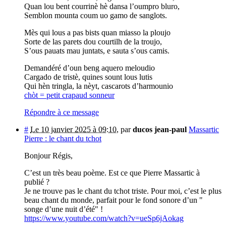
Quan lou bent courrinè hè dansa l’oumpro bluro,
Semblon mounta coum uo gamo de sanglots.
Mès qui lous a pas bists quan miasso la ploujo
Sorte de las parets dou courtilh de la troujo,
S’ous pauats mau juntats, e sauta s’ous camis.
Demandéré d’oun beng aquero meloudio
Cargado de tristè, quines sount lous lutis
Qui hèn tringla, la nèyt, cascarots d’harmounio
chòt = petit crapaud sonneur
Répondre à ce message
#
Le 10 janvier 2025 à 09:10
,
par
ducos jean-paul
Massartic
Pierre : le chant du tchot
Bonjour Régis,
C’est un très beau poème. Est ce que Pierre Massartic à
publié ?
Je ne trouve pas le chant du tchot triste. Pour moi, c’est le plus
beau chant du monde, parfait pour le fond sonore d’un "
songe d’une nuit d’été" !
https://www.youtube.com/watch?v=ueSp6jAokag