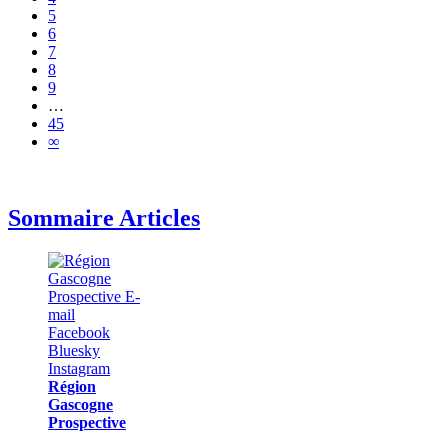
5
6
7
8
9
…
45
∞
Sommaire Articles
Région
Gascogne
Prospective