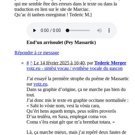
qui me semble être des erreurs dans le texte ou dans la
traduction en lien sur le site de Marciac.
Qu’ac èi tanben enregistrat ! Tederic M.]
End’un arrisoulet (Pey Massartic)
Répondre à ce message
#
^
Le 14 février 2025 à 16:40
,
par
Tederic Merger
votz.eu - sintèsi vocau / synthèse vocale du gascon
J’ai essayé la première strophe du poème de Massartic
sur
votz.eu
.
Dans sa graphie d’origine, ça ne marche pas bien du
tout.
J’ai donc mis le texte en graphie occitane normalisée :
« Sabi lo vòste nom, vesi la vòsta cara,
Qu’éri hens aqueth temps, peus solèrs proverós
D’ua teulèra, en Saxa, emplegat coma vos
Coma s’èra estat gèr que m’a brembat totara. »
Là, ça marche mieux, mais j’ai repéré deux fautes de