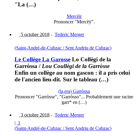
"La (…)
Mercèir
Prononcer "Mercèÿ".
5 octobre 2018
-
Tederic Merger
(Saint-André-de-Cubzac / Sent Andriu de Cubzac)
Le Collège La Garosse
Lo Collègi de la
Garròssa
/
Lou Coullègi de la Garròsse
Enfin un collège au nom gascon : il a pris celui
de l'ancien lieu-dit. Sur le tableau (…)
(la,era) Garròssa
Prononcer "Garròsse", "Garròsso"... Probablement une racine
garr* en (…)
3 octobre 2018
-
Tederic Merger
|
1
(Saint-André-de-Cubzac / Sent Andriu de Cubzac)