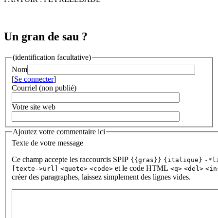
Un gran de sau ?
(identification facultative)
Nom
[
Se connecter
]
Courriel (non publié)
Votre site web
Ajoutez votre commentaire ici
Texte de votre message
Ce champ accepte les raccourcis SPIP
{{gras}}
{italique}
-*l
et le code HTML
[texte->url]
<quote>
<code>
<q>
<del>
<in
créer des paragraphes, laissez simplement des lignes vides.