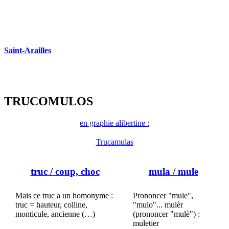
Saint-Arailles
TRUCOMULOS
en graphie alibertine :
Trucamulas
truc
/ coup, choc
mula
/ mule
Mais ce truc a un homonyme :
Prononcer "mule",
truc = hauteur, colline,
"mulo"... mulèr
monticule, ancienne (…)
(prononcer "mulè") :
muletier