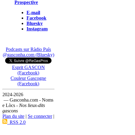
Prospective
E-mail
Facebook
Bluesky
Instagram
Podcasts sur Ràdio País
@gasconha.com (Bluesky)
Esprit GASCON
(Facebook)
Couleur Gascogne
(Facebook)
2024-2026
— Gasconha.com - Noms
e Lòcs -
Nos lieux-dits
gascons
Plan du site
|
Se connecter
|
RSS 2.0