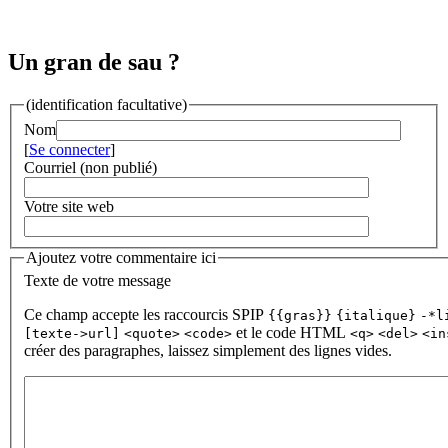
Un gran de sau ?
(identification facultative)
Nom
[
Se connecter
]
Courriel (non publié)
Votre site web
Ajoutez votre commentaire ici
Texte de votre message
Ce champ accepte les raccourcis SPIP
{{gras}}
{italique}
-*l
et le code HTML
[texte->url]
<quote>
<code>
<q>
<del>
<in
créer des paragraphes, laissez simplement des lignes vides.