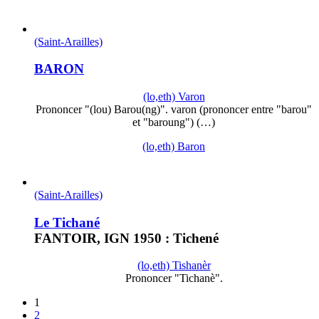
(Saint-Arailles)
BARON
(lo,eth) Varon
Prononcer "(lou) Barou(ng)". varon (prononcer entre "barou"
et "baroung") (…)
(lo,eth) Baron
(Saint-Arailles)
Le Tichané
FANTOIR, IGN 1950 : Tichené
(lo,eth) Tishanèr
Prononcer "Tichanè".
1
2