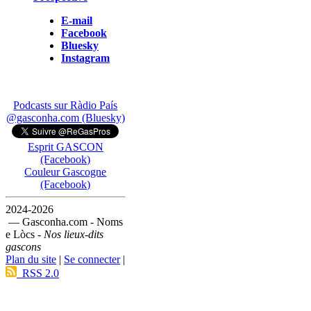
E-mail
Facebook
Bluesky
Instagram
Podcasts sur Ràdio País
@gasconha.com (Bluesky)
Esprit GASCON
(Facebook)
Couleur Gascogne
(Facebook)
2024-2026
— Gasconha.com - Noms
e Lòcs -
Nos lieux-dits
gascons
Plan du site
|
Se connecter
|
RSS 2.0