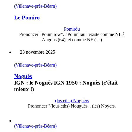
(Villenave-près-Béarn)
Le Pomiro
Pomiròu
Prononcer "Poumiròw". "Poumirau" existe comme NL à
Angous (64), et comme NF (…)
23 novembre 2025
(Villenave-près-Béarn)
Noguès
IGN : le Noguès IGN 1950 : Noguès (c'était
mieux !)
(los,eths) Noguèrs
Prononcer "(lous,eths) Nouguès". (les) Noyers.
(Villenave-près-Béarn)