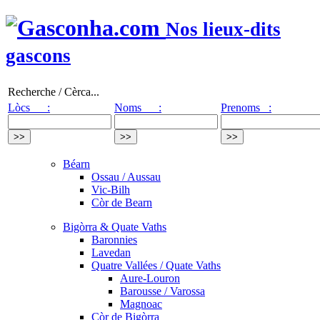
Nos lieux-dits
gascons
Recherche / Cèrca...
Lòcs :
Noms :
Prenoms :
Béarn
Ossau / Aussau
Vic-Bilh
Còr de Bearn
Bigòrra & Quate Vaths
Baronnies
Lavedan
Quatre Vallées / Quate Vaths
Aure-Louron
Barousse / Varossa
Magnoac
Còr de Bigòrra