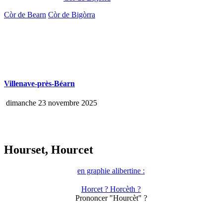
Còr de Bearn
Còr de Bigòrra
Villenave-près-Béarn
dimanche 23 novembre 2025
Hourset, Hourcet
en graphie alibertine :
Horcet ? Horcèth ?
Prononcer "Hourcèt" ?