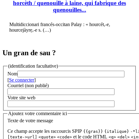
horcèth
/ quenouille à laine, qui fabrique des
quenouilles...
Multidiccionari francés-occitan Palay : « hourcét,-e,
hourcejàyrẹ,-e s. (…)
Un gran de sau ?
(identification facultative)
Nom
[
Se connecter
]
Courriel (non publié)
Votre site web
Ajoutez votre commentaire ici
Texte de votre message
Ce champ accepte les raccourcis SPIP
{{gras}}
{italique}
-*l
et le code HTML
[texte->url]
<quote>
<code>
<q>
<del>
<in