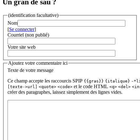
Un gran de sau ?
(identification facultative)
Nom
[
Se connecter
]
Courriel (non publié)
Votre site web
Ajoutez votre commentaire ici
Texte de votre message
Ce champ accepte les raccourcis SPIP
{{gras}}
{italique}
-*l
et le code HTML
[texte->url]
<quote>
<code>
<q>
<del>
<in
créer des paragraphes, laissez simplement des lignes vides.