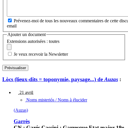
Prévenez-moi de tous les nouveaux commentaires de cette discu
email
Ajouter un document
Extensions autorisées : toutes
Je veux recevoir la Newsletter
Lòcs (lieux-dits = toponymie, paysage...) de
Auzas
:
21 avril
Noms misteriós / Noms à élucider
(Auzas)
Garrès
CN : Garés Cassini : Garresque Etat major 19e