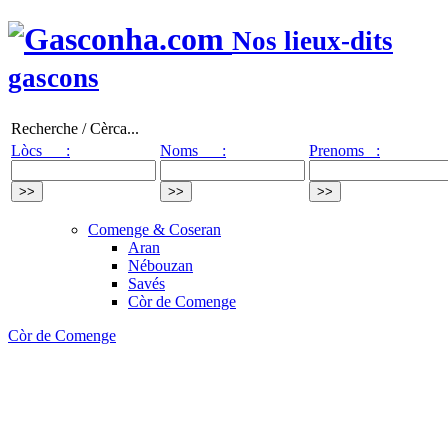
Nos lieux-dits
gascons
Recherche / Cèrca...
Lòcs :
Noms :
Prenoms :
Comenge & Coseran
Aran
Nébouzan
Savés
Còr de Comenge
Còr de Comenge