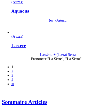
(Auzas)
Aquaous
(er’) Aguau
(Auzas)
Lassere
Lassèrra + (la,era) Sèrra
Prononcer "La Sèrre", "La Sèrro"...
1
2
3
4
∞
Sommaire Articles