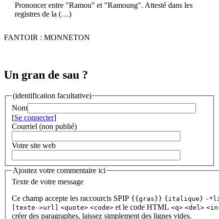
Prononcer entre "Ramou" et "Ramoung". Attesté dans les
registres de la (…)
FANTOIR : MONNETON
Un gran de sau ?
(identification facultative)
Nom
[
Se connecter
]
Courriel (non publié)
Votre site web
Ajoutez votre commentaire ici
Texte de votre message
Ce champ accepte les raccourcis SPIP
{{gras}}
{italique}
-*l
et le code HTML
[texte->url]
<quote>
<code>
<q>
<del>
<in
créer des paragraphes, laissez simplement des lignes vides.