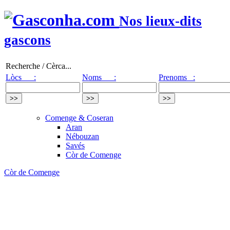
Nos lieux-dits
gascons
Recherche / Cèrca...
Lòcs :
Noms :
Prenoms :
Comenge & Coseran
Aran
Nébouzan
Savés
Còr de Comenge
Còr de Comenge