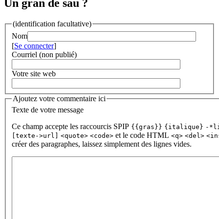
Un gran de sau ?
(identification facultative)
Nom
[
Se connecter
]
Courriel (non publié)
Votre site web
Ajoutez votre commentaire ici
Texte de votre message
Ce champ accepte les raccourcis SPIP
{{gras}}
{italique}
-*l
et le code HTML
[texte->url]
<quote>
<code>
<q>
<del>
<in
créer des paragraphes, laissez simplement des lignes vides.