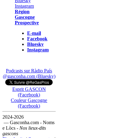
Région
Gascogne
Prospective
E-mail
Facebook
Bluesky
Instagram
Podcasts sur Ràdio País
@gasconha.com (Bluesky)
Esprit GASCON
(Facebook)
Couleur Gascogne
(Facebook)
2024-2026
— Gasconha.com - Noms
e Lòcs -
Nos lieux-dits
gascons