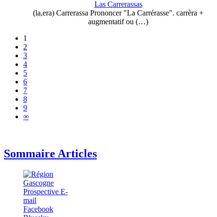
Las Carrerassas
(la,era) Carrerassa Prononcer "La Carrérasse". carrèra +
augmentatif ou (…)
1
2
3
4
5
6
7
8
9
∞
Sommaire Articles