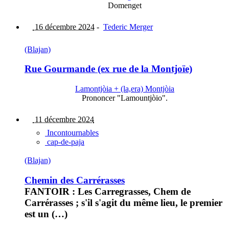
Domenget
16 décembre 2024
-
Tederic Merger
(Blajan)
Rue Gourmande (ex rue de la Montjoïe)
Lamontjòia + (la,era) Montjòia
Prononcer "Lamountjòio".
11 décembre 2024
Incontournables
cap-de-paja
(Blajan)
Chemin des Carrérasses
FANTOIR : Les Carregrasses, Chem de
Carrérasses ; s'il s'agit du même lieu, le premier
est un (…)