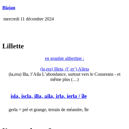
Blajan
mercredi 11 décembre 2024
Lillette
en graphie alibertine :
(la,era) Illeta, (l’,er’) Aïleta
(la,era) Illa, l’Aïla L’abondance, surtout vers le Couserans - et
même plus (…)
isla, iscla, illa, aïla, irla, ierla
/ île
gerla = pré et grange, terrain de méandre, île