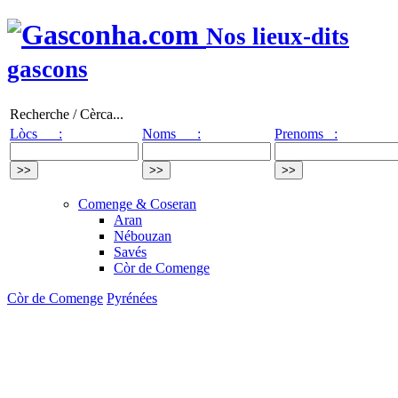
Nos lieux-dits
gascons
Recherche / Cèrca...
Lòcs :
Noms :
Prenoms :
Comenge & Coseran
Aran
Nébouzan
Savés
Còr de Comenge
Còr de Comenge
Pyrénées