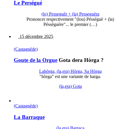
Le Perségué
(lo) Pesseguèr + (la) Pesseguèra
Prononcer respectivement "(lou) Pésséguè + (la)
Pésséguère"... le premier (…)
15 décembre 2025
(Castagnède)
Goute de la Orgue
Gota dera Hòrga ?
Lahòrga, (la,era) Hòrga, Sa Hòrga
"hòrga" est une variante de harga.
(la,era) Gota
(Castagnède)
La Barraque
(la,era) Barraca