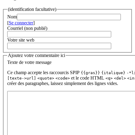
(identification facultative)
Nom
[
Se connecter
]
Courriel (non publié)
Votre site web
Ajoutez votre commentaire ici
Texte de votre message
Ce champ accepte les raccourcis SPIP
{{gras}}
{italique}
-*l
et le code HTML
[texte->url]
<quote>
<code>
<q>
<del>
<in
créer des paragraphes, laissez simplement des lignes vides.