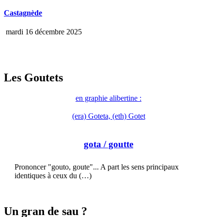
Castagnède
mardi 16 décembre 2025
Les Goutets
en graphie alibertine :
(era) Goteta, (eth) Gotet
gota
/ goutte
Prononcer "gouto, goute"... A part les sens principaux
identiques à ceux du (…)
Un gran de sau ?