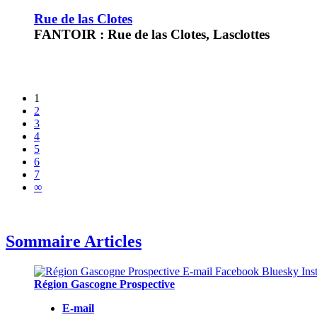
Rue de las Clotes
FANTOIR : Rue de las Clotes, Lasclottes
1
2
3
4
5
6
7
∞
Sommaire Articles
Région Gascogne Prospective
E-mail