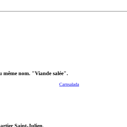
 du même nom. "Viande salée".
Carnsalada
rtier Saint-Julien.