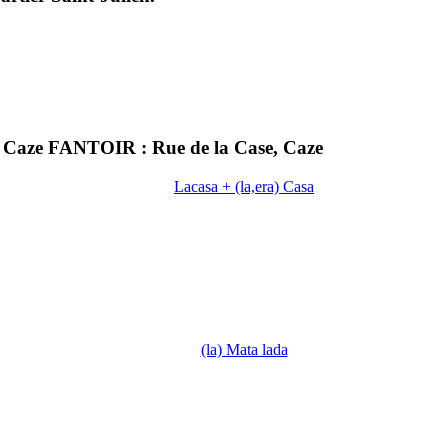
e la Caze FANTOIR : Rue de la Case, Caze
Lacasa + (la,era) Casa
(la) Mata lada