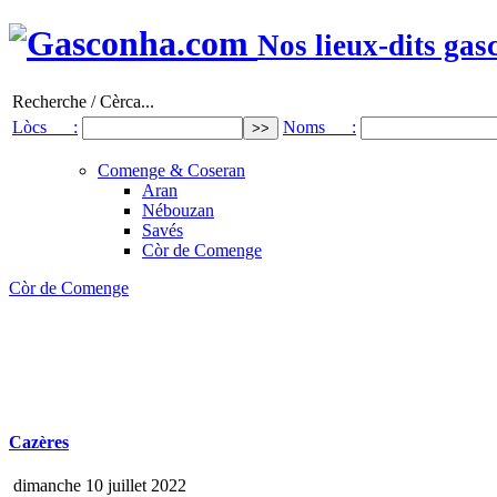
Nos lieux-dits gas
Recherche / Cèrca...
Lòcs :
Noms :
Comenge & Coseran
Aran
Nébouzan
Savés
Còr de Comenge
Còr de Comenge
Cazères
dimanche 10 juillet 2022