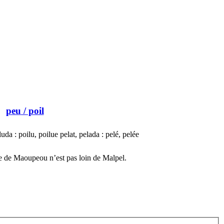
peu
/ poil
da : poilu, poilue pelat, pelada : pelé, pelée
e de Maoupeou n’est pas loin de Malpel.