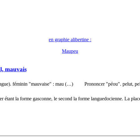
en graphie alibertine :
Maupeu
l, mauvais
ngue). féminin "mauvaise" : mau (…)
Prononcer "péou". pelut, pelu
 étant la forme gasconne, le second la forme languedocienne. La plac