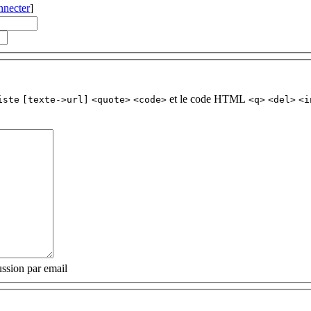
nnecter
]
et le code HTML
iste
[texte->url]
<quote>
<code>
<q>
<del>
<i
ssion par email