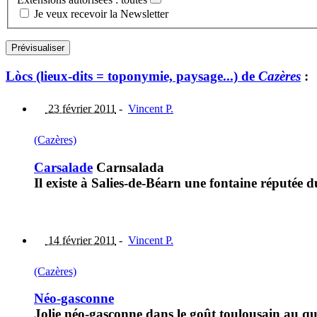
Je veux recevoir la Newsletter
Lòcs (lieux-dits = toponymie, paysage...) de
Cazères
:
23 février 2011
-
Vincent P.
(Cazères)
Carsalade
Carnsalada
Il existe à Salies-de-Béarn une fontaine réputée
14 février 2011
-
Vincent P.
(Cazères)
Néo-gasconne
Jolie néo-gasconne dans le goût toulousain au qua