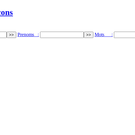
cons
Prenoms :
Mots :