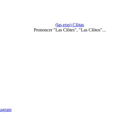
(las,eras) Clòtas
Prononcer "Las Clòtes", "Las Clòtos"...