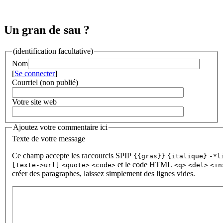
Un gran de sau ?
(identification facultative)
Nom
[
Se connecter
]
Courriel (non publié)
Votre site web
Ajoutez votre commentaire ici
Texte de votre message
Ce champ accepte les raccourcis SPIP
{{gras}}
{italique}
-*l
et le code HTML
[texte->url]
<quote>
<code>
<q>
<del>
<in
créer des paragraphes, laissez simplement des lignes vides.