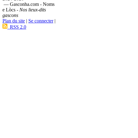
— Gasconha.com - Noms
e Lòcs -
Nos lieux-dits
gascons
Plan du site
|
Se connecter
|
RSS 2.0