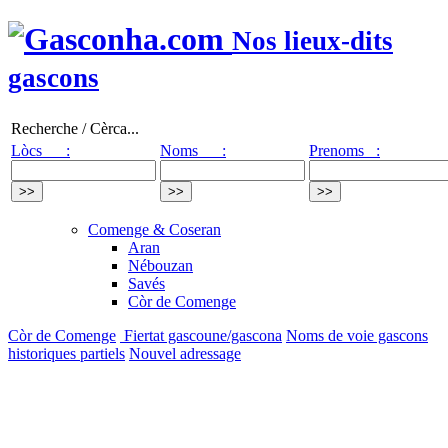
Nos lieux-dits
gascons
Recherche / Cèrca...
Lòcs :
Noms :
Prenoms :
Comenge & Coseran
Aran
Nébouzan
Savés
Còr de Comenge
Còr de Comenge
Fiertat gascoune/gascona
Noms de voie gascons
historiques partiels
Nouvel adressage