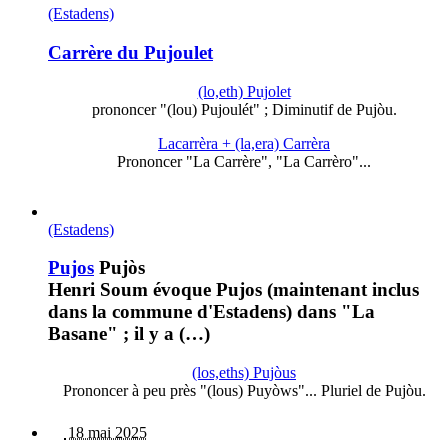
(Estadens)
Carrère du Pujoulet
(lo,eth) Pujolet
prononcer "(lou) Pujoulét" ; Diminutif de Pujòu.
Lacarrèra + (la,era) Carrèra
Prononcer "La Carrère", "La Carrèro"...
(Estadens)
Pujos
Pujòs
Henri Soum évoque Pujos (maintenant inclus
dans la commune d'Estadens) dans "La
Basane" ; il y a (…)
(los,eths) Pujòus
Prononcer à peu près "(lous) Puyòws"... Pluriel de Pujòu.
18 mai 2025