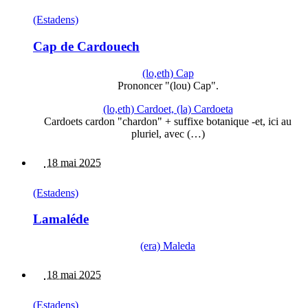
(Estadens)
Cap de Cardouech
(lo,eth) Cap
Prononcer "(lou) Cap".
(lo,eth) Cardoet, (la) Cardoeta
Cardoets cardon "chardon" + suffixe botanique -et, ici au
pluriel, avec (…)
18 mai 2025
(Estadens)
Lamaléde
(era) Maleda
18 mai 2025
(Estadens)