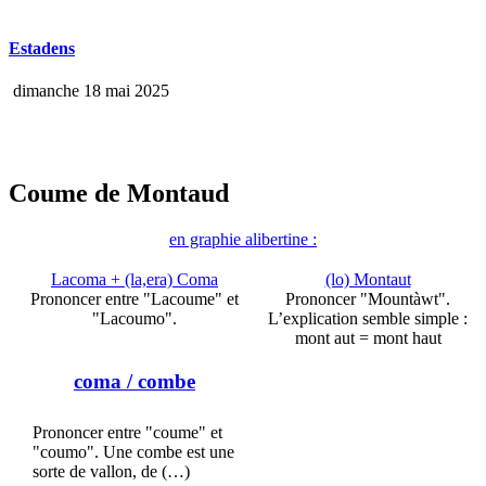
Estadens
dimanche 18 mai 2025
Coume de Montaud
en graphie alibertine :
Lacoma + (la,era) Coma
(lo) Montaut
Prononcer entre "Lacoume" et
Prononcer "Mountàwt".
"Lacoumo".
L’explication semble simple :
mont aut = mont haut
coma
/ combe
Prononcer entre "coume" et
"coumo". Une combe est une
sorte de vallon, de (…)