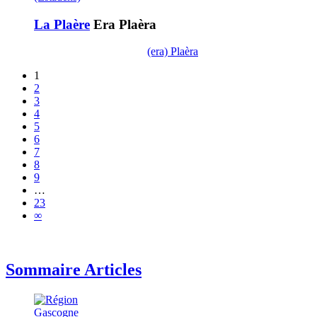
La Plaère
Era Plaèra
(era) Plaèra
1
2
3
4
5
6
7
8
9
…
23
∞
Sommaire Articles